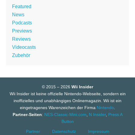
Featured
News
Podcasts
Previews
Reviews
Videocasts
Zubehör
© 2015 – 2026
Wii Insider
Wii Insider ist keine offizielle Nintendo-Webseite, sondern ein
inoffizielles und unabhängiges Onlinemagazin. Wii ist ein
eingetragenes Warenzeichen der Firma
Nintendo
.
Partner-Seiten
:
NES-Classic-Mini.com
,
N Insider
,
Press A
Button
Partner
Datenschutz
Impressum