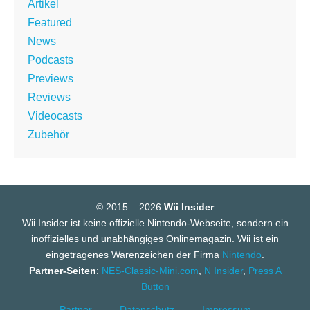
Artikel
Featured
News
Podcasts
Previews
Reviews
Videocasts
Zubehör
© 2015 – 2026
Wii Insider
Wii Insider ist keine offizielle Nintendo-Webseite, sondern ein
inoffizielles und unabhängiges Onlinemagazin. Wii ist ein
eingetragenes Warenzeichen der Firma
Nintendo
.
Partner-Seiten
:
NES-Classic-Mini.com
,
N Insider
,
Press A
Button
Partner
Datenschutz
Impressum