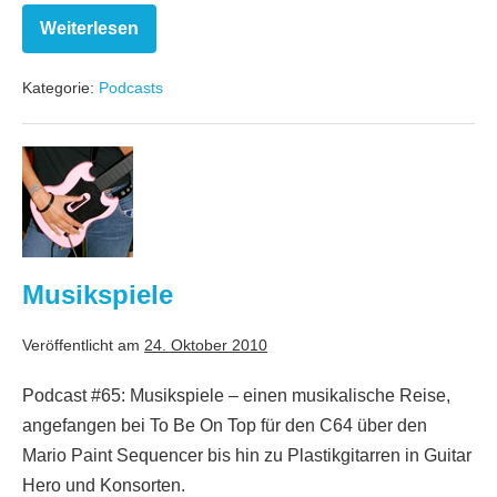
Weiterlesen
Der
vierte
große
Kategorie:
Podcasts
Weihnachts-
Podcast
Musikspiele
Musikspiele
Veröffentlicht am
24. Oktober 2010
Podcast #65: Musikspiele – einen musikalische Reise,
angefangen bei To Be On Top für den C64 über den
Mario Paint Sequencer bis hin zu Plastikgitarren in Guitar
Hero und Konsorten.