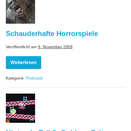
Horrorspiele
Schauderhafte Horrorspiele
Veröffentlicht am
8. November 2009
Weiterlesen
Schauderhafte
Horrorspiele
Kategorie:
Podcasts
Nintendo
Teil
2:
Goldene
Zeiten