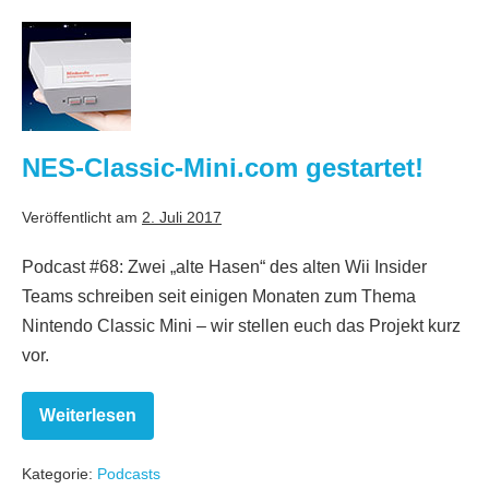
Gründern:
To
NES-
be
Classic-
on
Pod
Mini.com
gestartet!
NES-Classic-Mini.com gestartet!
Veröffentlicht am
2. Juli 2017
Podcast #68: Zwei „alte Hasen“ des alten Wii Insider
Teams schreiben seit einigen Monaten zum Thema
Nintendo Classic Mini – wir stellen euch das Projekt kurz
vor.
Weiterlesen
NES-
Classic-
Mini.com
Kategorie:
Podcasts
gestartet!