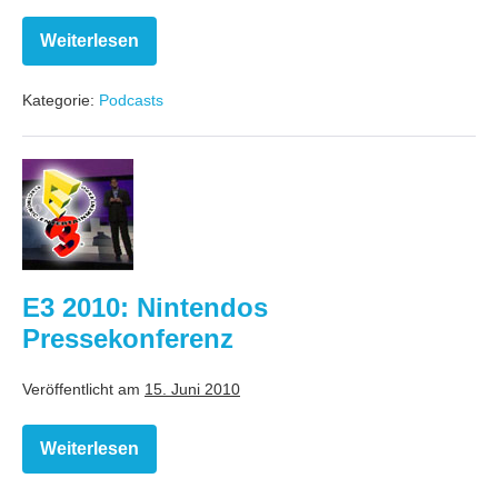
Weiterlesen
Videospielheldinnen
Kategorie:
Podcasts
E3
2010:
Nintendos
Pressekonferenz
E3 2010: Nintendos
Pressekonferenz
Veröffentlicht am
15. Juni 2010
Weiterlesen
E3
2010:
Nintendos