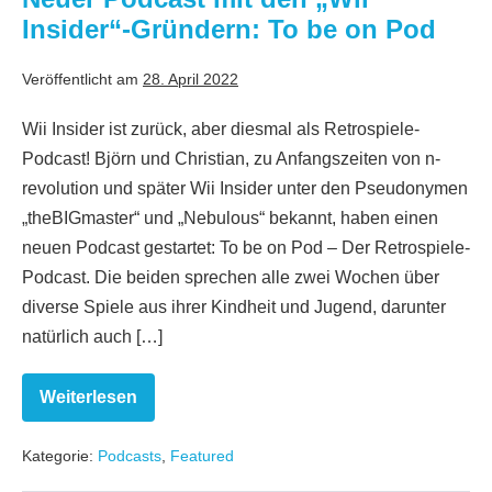
Pod
Insider“-Gründern: To be on Pod
Veröffentlicht am
28. April 2022
Wii Insider ist zurück, aber diesmal als Retrospiele-
Podcast! Björn und Christian, zu Anfangszeiten von n-
revolution und später Wii Insider unter den Pseudonymen
„theBIGmaster“ und „Nebulous“ bekannt, haben einen
neuen Podcast gestartet: To be on Pod – Der Retrospiele-
Podcast. Die beiden sprechen alle zwei Wochen über
diverse Spiele aus ihrer Kindheit und Jugend, darunter
natürlich auch […]
Weiterlesen
Neuer
Podcast
mit
Kategorie:
Podcasts
,
Featured
den
„Wii
Insider“-