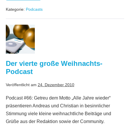
Insider
gestartet!
Kategorie:
Podcasts
Der
vierte
große
Weihnachts-
Podcast
Der vierte große Weihnachts-
Podcast
Veröffentlicht am
24. Dezember 2010
Podcast #66: Getreu dem Motto „Alle Jahre wieder“
präsentieren Andreas und Christian in besinnlicher
Stimmung viele kleine weihnachtliche Beiträge und
Grüße aus der Redaktion sowie der Community.