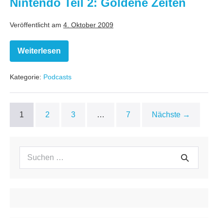
Nintendo Teil 2: Goldene Zeiten
Veröffentlicht am
4. Oktober 2009
Weiterlesen
Nintendo
Teil
2:
Kategorie:
Podcasts
Goldene
Zeiten
1
2
3
…
7
Nächste →
Suchen
Suche
nach: