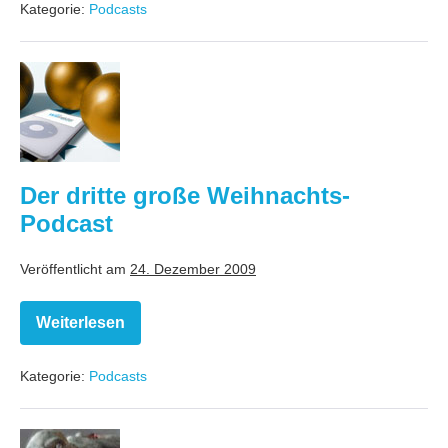
Kategorie:
Podcasts
Pressekonferenz
Der
dritte
große
Weihnachts-
Podcast
Der dritte große Weihnachts-
Podcast
Veröffentlicht am
24. Dezember 2009
Weiterlesen
Der
dritte
große
Kategorie:
Podcasts
Weihnachts-
Podcast
Schauderhafte