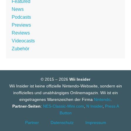
Featured
News
Podcasts
Previews
Reviews
Videocasts
Zubehör
© 2015 – 2026
Wii Insider
Wii Insider ist keine offizielle Nintendo-Webseite, sondern ein
inoffizielles und unabhängiges Onlinemagazin. Wii ist ein
eingetragenes Warenzeichen der Firma
Nintendo
.
Partner-Seiten
:
NES-Classic-Mini.com
,
N Insider
,
Press A
Button
Partner
Datenschutz
Impressum