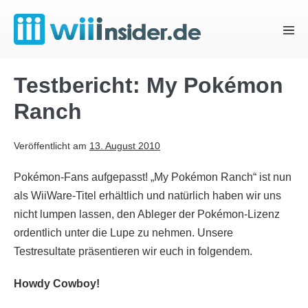
Zum
Inhalt
Menü
springen
Schal
Testbericht: My Pokémon
Ranch
Veröffentlicht am
13. August 2010
Pokémon-Fans aufgepasst! „My Pokémon Ranch“ ist nun
als WiiWare-Titel erhältlich und natürlich haben wir uns
nicht lumpen lassen, den Ableger der Pokémon-Lizenz
ordentlich unter die Lupe zu nehmen. Unsere
Testresultate präsentieren wir euch in folgendem.
Howdy Cowboy!