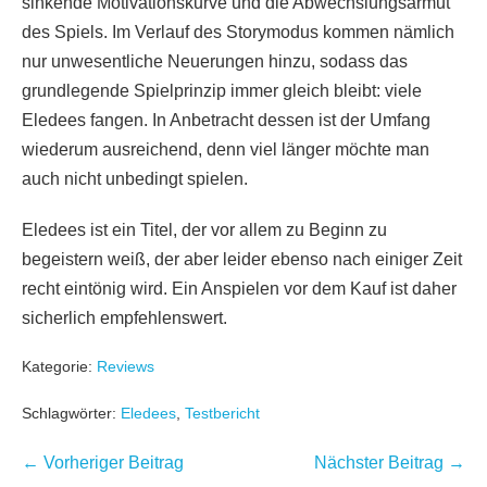
sinkende Motivationskurve und die Abwechslungsarmut
des Spiels. Im Verlauf des Storymodus kommen nämlich
nur unwesentliche Neuerungen hinzu, sodass das
grundlegende Spielprinzip immer gleich bleibt: viele
Eledees fangen. In Anbetracht dessen ist der Umfang
wiederum ausreichend, denn viel länger möchte man
auch nicht unbedingt spielen.
Eledees ist ein Titel, der vor allem zu Beginn zu
begeistern weiß, der aber leider ebenso nach einiger Zeit
recht eintönig wird. Ein Anspielen vor dem Kauf ist daher
sicherlich empfehlenswert.
Kategorie:
Reviews
Schlagwörter:
Eledees
,
Testbericht
Beitragsnavigation
← Vorheriger Beitrag
Nächster Beitrag →