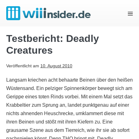
Zum
Inhalt
Menü
springen
Schal
Testbericht: Deadly
Creatures
Veröffentlicht am
10. August 2010
Langsam kriechen acht behaarte Beinen über den heißen
Wüstensand. Ein pelziger Spinnenkörper bewegt sich am
Gerippe eines toten Rinds vorbei. Mit einem Mal setzt das
Krabbeltier zum Sprung an, landet punktgenau auf einer
nichts ahnenden Heuschrecke, umklammert diese mit
ihren Beinen und stößt mit ihren Kiefern zu. Eine
grausame Szene aus dem Tierreich, wie ihr sie ab sofort
nachspielen könnt. Denn THQ bringt mit „Deadly