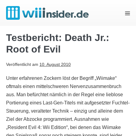
Zum
Inhalt
Menü
springen
Schal
Testbericht: Death Jr.:
Root of Evil
Veröffentlicht am
10. August 2010
Unter erfahrenen Zockern löst der Begriff „Wiimake“
oftmals einen mittelschweren Nervenzusammenbruch
aus. Man befürchtet nämlich in der Regel eine lieblose
Portierung eines Last-Gen-Titels mit aufgesetzter Fuchtel-
Steuerung, veralteter Technik – einzig und alleine dem
Ziel der Abzocke programmiert. Ausnahmen wie
„Resident Evil 4: Wii Edition“, bei denen das Wiimake
den Spielspaß sogar noch steigern konnte, sind leider