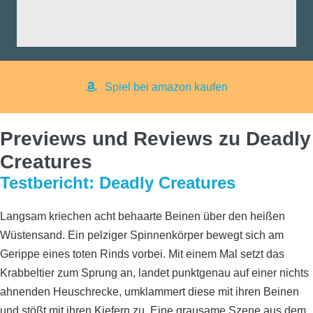
aß:
yer:
Spiel bei amazon kaufen
Previews und Reviews zu Deadly
Creatures
Testbericht: Deadly Creatures
Langsam kriechen acht behaarte Beinen über den heißen
Wüstensand. Ein pelziger Spinnenkörper bewegt sich am
Gerippe eines toten Rinds vorbei. Mit einem Mal setzt das
Krabbeltier zum Sprung an, landet punktgenau auf einer nichts
ahnenden Heuschrecke, umklammert diese mit ihren Beinen
und stößt mit ihren Kiefern zu. Eine grausame Szene aus dem