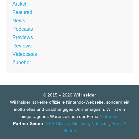
Artikel
Featured
News
Podcasts
Previews
Reviews
Videocasts
Zubehör
© 2015 – 2026
Wii Insider
Wii Insider ist keine offizielle Nintendo-Webseite, sondern ein
inoffizielles und unabhängiges Onlinemagazin. Wii ist ein
eingetragenes Warenzeichen der Firma
Nintendo
.
Partner-Seiten
:
NES-Classic-Mini.com
,
N Insider
,
Press A
Button