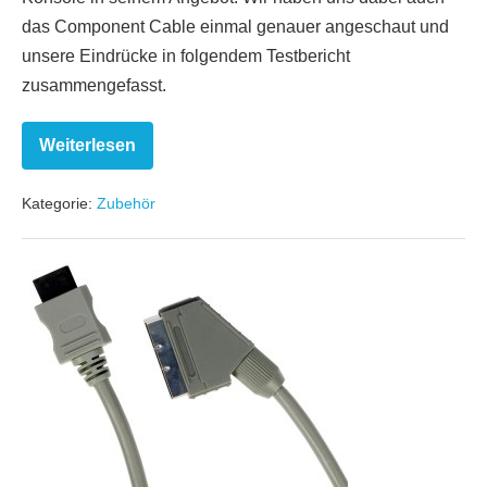
das Component Cable einmal genauer angeschaut und
unsere Eindrücke in folgendem Testbericht
zusammengefasst.
Weiterlesen
Zubehörtest:
Component
Cable
Kategorie:
Zubehör
Zubehörtest:
RGB
Scart
Cable