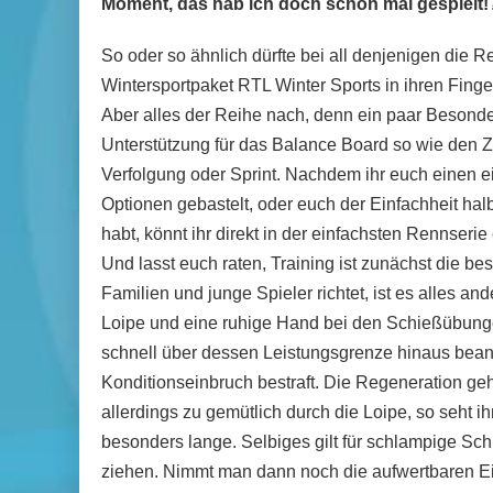
Moment, das hab ich doch schon mal gespielt!
So oder so ähnlich dürfte bei all denjenigen die R
Wintersportpaket RTL Winter Sports in ihren Fing
Aber alles der Reihe nach, denn ein paar Besonde
Unterstützung für das Balance Board so wie den 
Verfolgung oder Sprint. Nachdem ihr euch einen 
Optionen gebastelt, oder euch der Einfachheit hal
habt, könnt ihr direkt in der einfachsten Rennserie 
Und lasst euch raten, Training ist zunächst die be
Familien und junge Spieler richtet, ist es alles an
Loipe und eine ruhige Hand bei den Schießübungen
schnell über dessen Leistungsgrenze hinaus bean
Konditionseinbruch bestraft. Die Regeneration geh
allerdings zu gemütlich durch die Loipe, so seht 
besonders lange. Selbiges gilt für schlampige Sc
ziehen. Nimmt man dann noch die aufwertbaren Ei