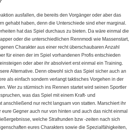
?
eaktion ausfallen, die bereits den Vorgänger oder aber das
ern gehabt haben, denn die Unterschiede sind eher marginal.
rheiten hat das Spiel durchaus zu bieten. Da wäre einmal die
Zapper oder die unterschiedlichen Rennmodi wie Massenstart,
eigenen Charakter aus einer recht überschaubaren Anzahl
ber für einen der im Spiel vorhandenen Profis entschieden
einsteigen oder aber ihr absolviert erst einmal ein Training.
ssere Alternative. Denn obwohl sich das Spiel sicher auch an
dere als einfach sondern verlangt taktisches Vorgehen in der
. Wer zu stürmisch ins Rennen startet wird seinen Sportler
spruchen, was das Spiel mit einem Kraft- und
t anschließend nur recht langsam von statten. Marschiert ihr
ihr eure Gegner auch nur von hinten und auch das nicht einmal
hießergebnisse, welche Strafrunden bzw -zeiten nach sich
genschaften eures Charakters sowie die Spezialfähigkeiten,