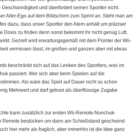
eschwindigkeit und überfordert seinen Sportler nicht.
ser Alter-Ego auf dem Bildschirm zum Sprint an. Steht man am
es dazu, dass unser Sportler den Atem anhält um präziser
ige Dosis zu finden denn sonst bekommt ihr nicht genug Luft,
wirkt. Gezielt wird erwartungsgemäß mit dem Pointer der Wii-
it vermissen lässt, im großen und ganzen aber mit etwas
ds beschränkt sich auf das Lenken des Sportlers, was im
uk passiert. Wer sich aber beim Spielen auf die
estimmen. Als wäre das Spiel auf Dauer nicht so schon
enig Mehrwert und darf getrost als überflüssige Zugabe
chte kann zusätzlich zur ersten Wii-Remote-Nunchuk-
ten Remote bestücken um dann am Schießstand geschwind
uch hier mehr als fraglich, aber immerhin ist die Idee ganz