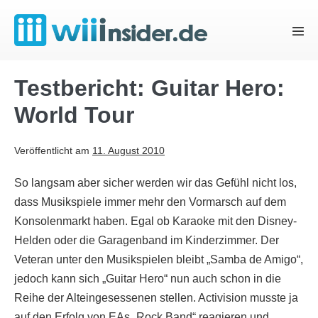
Zum
Inhalt
Menü
springen
Schal
Testbericht: Guitar Hero:
World Tour
Veröffentlicht am
11. August 2010
So langsam aber sicher werden wir das Gefühl nicht los,
dass Musikspiele immer mehr den Vormarsch auf dem
Konsolenmarkt haben. Egal ob Karaoke mit den Disney-
Helden oder die Garagenband im Kinderzimmer. Der
Veteran unter den Musikspielen bleibt „Samba de Amigo“,
jedoch kann sich „Guitar Hero“ nun auch schon in die
Reihe der Alteingesessenen stellen. Activision musste ja
auf den Erfolg von EAs „Rock Band“ reagieren und