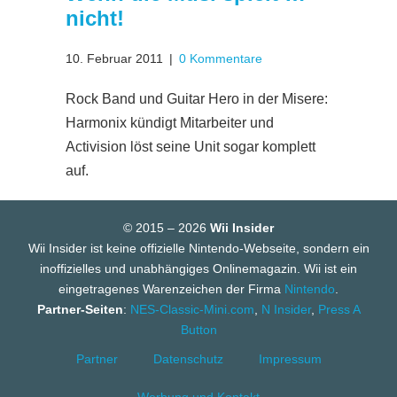
nicht!
10. Februar 2011
|
0 Kommentare
Rock Band und Guitar Hero in der Misere:
Harmonix kündigt Mitarbeiter und
Activision löst seine Unit sogar komplett
auf.
© 2015 – 2026
Wii Insider
Wii Insider ist keine offizielle Nintendo-Webseite, sondern ein
inoffizielles und unabhängiges Onlinemagazin. Wii ist ein
eingetragenes Warenzeichen der Firma
Nintendo
.
Partner-Seiten
:
NES-Classic-Mini.com
,
N Insider
,
Press A
Button
Partner
Datenschutz
Impressum
Werbung und Kontakt