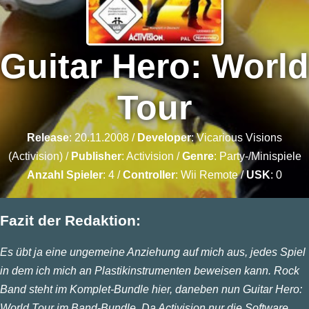
Guitar Hero: World
Tour
Release
: 20.11.2008 /
Developer
:
Vicarious Visions
(Activision)
/
Publisher
:
Activision
/
Genre
:
Party-/Minispiele
Anzahl Spieler
: 4 /
Controller
: Wii Remote /
USK
: 0
Fazit der Redaktion:
Es übt ja eine ungemeine Anziehung auf mich aus, jedes Spiel
in dem ich mich an Plastikinstrumenten beweisen kann. Rock
Band steht im Komplet-Bundle hier, daneben nun Guitar Hero:
World Tour im Band-Bundle. Da Activision nur die Software