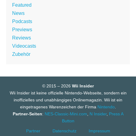
Featured
News
Podcasts
Previews
Reviews
Videocasts
Zubehör
© 2015 – 2026
Wii Insider
Wii Insider ist keine offizielle Nintendo-Webseite, sondern ein
inoffizielles und unabhängiges Onlinemagazin. Wii ist ein
eingetragenes Warenzeichen der Firma
Nintendo
.
Partner-Seiten
:
NES-Classic-Mini.com
,
N Insider
,
Press A
Button
Partner
Datenschutz
Impressum