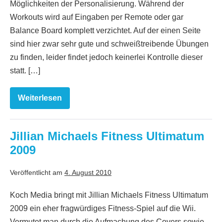
Möglichkeiten der Personalisierung. Während der
Workouts wird auf Eingaben per Remote oder gar
Balance Board komplett verzichtet. Auf der einen Seite
sind hier zwar sehr gute und schweißtreibende Übungen
zu finden, leider findet jedoch keinerlei Kontrolle dieser
statt. […]
Weiterlesen
Mein
Fitness-
Coach
–
Gut
Jillian Michaels Fitness Ultimatum
in
2009
Form
Veröffentlicht am
4. August 2010
Koch Media bringt mit Jillian Michaels Fitness Ultimatum
2009 ein eher fragwürdiges Fitness-Spiel auf die Wii.
Vermutet man durch die Aufmachung des Covers sowie