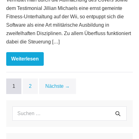
dem Testimonial Jillian Michaels eine ernst gemeinte
Fitness-Unterhaltung auf der Wii, so entpuppt sich die
Software als eine Art militärische Ausbildung in
zweifelhaften Disziplinen. Zu allem Überfluss funktioniert
dabei die Steuerung […]
Weiterlesen
Jillian
Michaels
Fitness
Ultimatum
2009
1
2
Nächste →
Suchen
Suche
nach: