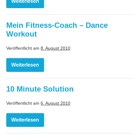
Weiterlesen
Cyberbike:
Magnetic
Edition
Mein Fitness-Coach – Dance
Workout
Veröffentlicht am
8. August 2010
Weiterlesen
Mein
Fitness-
Coach
–
Dance
10 Minute Solution
Workout
Veröffentlicht am
6. August 2010
Weiterlesen
10
Minute
Solution