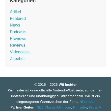
Kategorien
Artikel
Featured
News
Podcasts
Previews
Reviews
Videocasts
Zubehör
© 2015 – 2026
Wii Insider
Wii Insider ist keine offizielle Nintendo-Webseite, sondern ein
inoffizielles und unabhängiges Onlinemagazin. Wii ist ein
eingetragenes Warenzeichen der Firma
Nintendo
.
Partner-Seiten
:
NES-Classic-Mini.com
,
N Insider
,
Press A