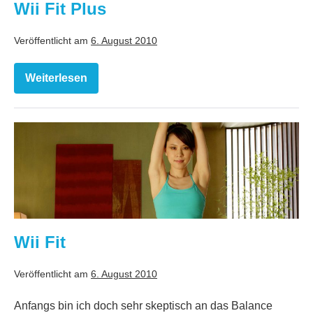
Wii Fit Plus
Veröffentlicht am
6. August 2010
Weiterlesen
Wii
Fit
Plus
Wii
Fit
Wii Fit
Veröffentlicht am
6. August 2010
Anfangs bin ich doch sehr skeptisch an das Balance