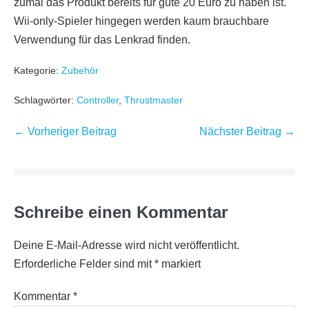
zumal das Produkt bereits für gute 20 Euro zu haben ist.
Wii-only-Spieler hingegen werden kaum brauchbare
Verwendung für das Lenkrad finden.
Kategorie:
Zubehör
Schlagwörter:
Controller
,
Thrustmaster
Beitragsnavigation
← Vorheriger Beitrag
Nächster Beitrag →
Schreibe einen Kommentar
Deine E-Mail-Adresse wird nicht veröffentlicht.
Erforderliche Felder sind mit
*
markiert
Kommentar
*