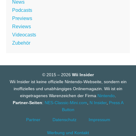
News
Podcasts
Previews
Reviews
Videocasts
Zubehör
© 2015 – 2026
Wii Insider
Wii Insider ist keine offizielle Nintendo-Webseite, sondern ein
inoffizielles und unabhängiges Onlinemagazin. Wii ist ein
eingetragenes Warenzeichen der Firma
Nintendo
.
Partner-Seiten
:
NES-Classic-Mini.com
,
N Insider
,
Press A
Button
Partner
Datenschutz
Impressum
Werbung und Kontakt