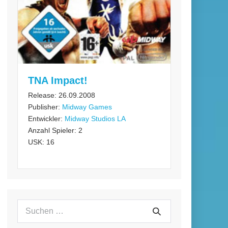
TNA Impact!
Release: 26.09.2008
Publisher:
Midway Games
Entwickler:
Midway Studios LA
Anzahl Spieler: 2
USK: 16
Suchen
Suche
nach: