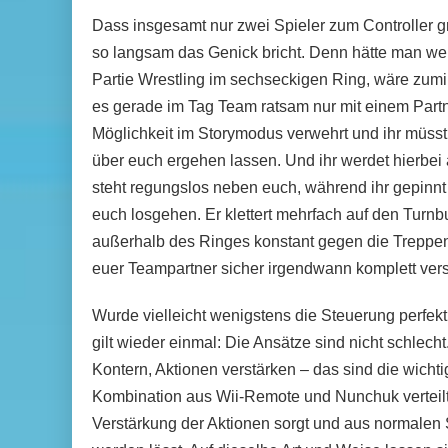
Dass insgesamt nur zwei Spieler zum Controller gre
so langsam das Genick bricht. Denn hätte man we
Partie Wrestling im sechseckigen Ring, wäre zumi
es gerade im Tag Team ratsam nur mit einem Partne
Möglichkeit im Storymodus verwehrt und ihr müs
über euch ergehen lassen. Und ihr werdet hierbei 
steht regungslos neben euch, während ihr gepinnt w
euch losgehen. Er klettert mehrfach auf den Turnbu
außerhalb des Ringes konstant gegen die Treppen.
euer Teampartner sicher irgendwann komplett ve
Wurde vielleicht wenigstens die Steuerung perfek
gilt wieder einmal: Die Ansätze sind nicht schlech
Kontern, Aktionen verstärken – das sind die wichti
Kombination aus Wii-Remote und Nunchuk verteilt wu
Verstärkung der Aktionen sorgt und aus normalen