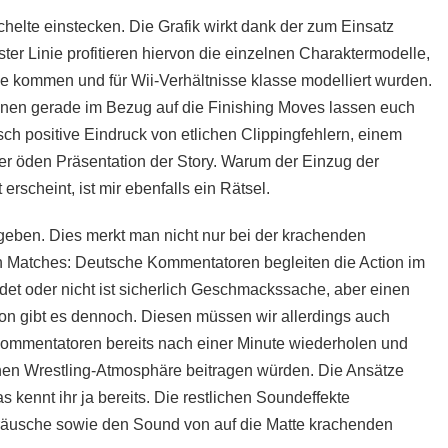
helte einstecken. Die Grafik wirkt dank der zum Einsatz
ter Linie profitieren hiervon die einzelnen Charaktermodelle,
ahe kommen und für Wii-Verhältnisse klasse modelliert wurden.
onen gerade im Bezug auf die Finishing Moves lassen euch
sch positive Eindruck von etlichen Clippingfehlern, einem
er öden Präsentation der Story. Warum der Einzug der
rscheint, ist mir ebenfalls ein Rätsel.
eben. Dies merkt man nicht nur bei der krachenden
n Matches: Deutsche Kommentatoren begleiten die Action im
et oder nicht ist sicherlich Geschmackssache, aber einen
ion gibt es dennoch. Diesen müssen wir allerdings auch
 Kommentatoren bereits nach einer Minute wiederholen und
genen Wrestling-Atmosphäre beitragen würden. Die Ansätze
s kennt ihr ja bereits. Die restlichen Soundeffekte
eräusche sowie den Sound von auf die Matte krachenden