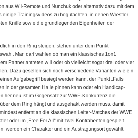
ion aus Wii-Remote und Nunchuk oder alternativ dazu mit dem
 es einige Trainingsvideos zu begutachten, in denen Wrestler
ten Kniffe sowie die grundlegenden Eigenheiten der
dlich in den Ring steigen, stehen unter dem Punkt
Auswahl. Man darf wählen ob man ein klassisches 1on1
 Partner antreten will oder ob vielleicht sogar drei oder vier
ollen. Dazu gesellen sich noch verschiedene Varianten wie ein
inen Aufgabegriff besiegt werden kann, der Punkt „Falls
n in der gesamten Halle pinnen kann oder ein Handicap-
n her neu ist im Gegensatz zur WWE-Konkurrenz die
X“ über dem Ring hängt und ausgehakt werden muss, damit
mindest entfernt an die klassischen Leiter-Matches der WWE
er oder im „Free For All“ mit zwei Kontrahenten gespielt
en, werden ein Charakter und ein Austragungsort gewählt,