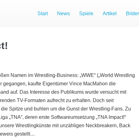
Start
News
Spiele
Artikel
Bilder
t!
roßen Namen im Wrestling-Business: „WWE“ („World Wrestling
or gegangen, kaufte Eigentümer Vince MacMahon die
and auf. Das Interesse des Publikums wurde versucht mit
enden TV-Formaten aufrecht zu erhalten. Doch seit
die Spitze und buhlen um die Gunst der Wrestling-Fans. Zu
Liga „TNA“, deren erste Softwareumsetzung „TNA Impact!“
 unsere Wrestlingkünste mit unzähligen Neckbreakern, Back
Beweis gestellt…