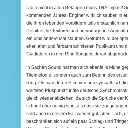
Doch nicht in allen Belangen muss TNA Impact! Sc
kommenden „Unreal Engine“ wirklich sauber. In ers
die ihren lebenden Vorbildern teils erstaunlich n
Detailreiche Texturen und hervorragende Animati
ein ums andere Mal staunen. Getrübt wird der opti
eher lahm und farbarm animierten Publikum und d
Gladiatoren in den Ring übrigens derart abgehackt e
In Sachen Sound hat man sich ebenfalls Mühe geg
Titelmelodie, sondern auch zum Beginn des erste
Ring. Ob man deren Stimmen nun sympathisch find
weiteren Pluspunkt für die deutsche Synchronisat
gleich wieder abziehen, da sich die Sprüche der
schnell eher nervig sind, als dass sie zur gelun
sind auch in diesem Fall wieder gut, aber – ach, da
beschränken sich auf ein paar Schlag- und Trittg