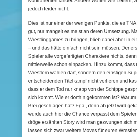
Kontrahenten landet. Andere Waffen wie Leitern, 
jedoch leider nicht.
Dies ist nur einer der wenigen Punkte, die es TNA 
gut, nur mangelt es meist an deren Umsetzung. Ma
Wrestlinggames zu bringen, blieb dabei aber in e
– und das hätte einfach nicht sein müssen. Der ers
Spieler alle vorgefertigten Charaktere nichts, de
mittlerweile schon einpacken. Hinzu kommt, dass 
Wrestlern wählen darf, sondern den einstigen Supe
entscheidenden Titelkampf nicht verlieren und kas
dass er dem Tod nur knapp von der Schippe gespru
sich kommt. Wie er dorthin gekommen ist? Warum 
Brei geschlagen hat? Egal, denn ab jetzt wird gek
wurde auch hier die Chance verpasst dem Spieler 
dröge erzählten Story wird man gezwungen sich mi
lassen sich zwar weitere Moves für euren Wrestler f