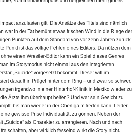
Stühle, Kommentatorenpults und dergleichen mehr gibt es
Impact anzulasten gilt. Die Ansätze des Titels sind nämlich
n war in der Tat bemüht etwas frischen Wind in die Riege der
inigen Punkten auf dem Standard von vor zehn Jahren zurück
te Punkt ist das völlige Fehlen eines Editors. Da nützen dem
nn ohne einen Wrestler-Editor kann ein Spiel dieses Genres
man im Storymodus nicht einmal aus den integrierten
rstar „Suicide“ vorgesetzt bekommt. Dieser will im
siert daraufhin Prügel hinter dem Ring – und zwar so schwer,
ngen irgendwo in einer Hinterhof-Klinik in Mexiko wieder zu
die Ärzte ihm überhaupt helfen? Und wer sein Gesicht zu
ämpft, bis man wieder in der Oberliga mitreden kann. Leider
eine gewisse Prise Individualität zu gönnen. Neben der
t „Suicide“ als Charakter zu arrangieren. Nach und nach
reischalten, aber wirklich fesselnd wirkt die Story nicht.