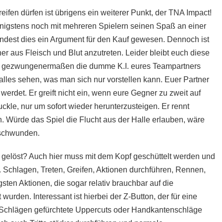
ifen dürfen ist übrigens ein weiterer Punkt, der TNA Impact!
nigstens noch mit mehreren Spielern seinen Spaß an einer
ndest dies ein Argument für den Kauf gewesen. Dennoch ist
r aus Fleisch und Blut anzutreten. Leider bleibt euch diese
st gezwungenermaßen die dumme K.I. eures Teampartners
alles sehen, was man sich nur vorstellen kann. Euer Partner
erdet. Er greift nicht ein, wenn eure Gegner zu zweit auf
ckle, nur um sofort wieder herunterzusteigen. Er rennt
 Würde das Spiel die Flucht aus der Halle erlauben, wäre
rschwunden.
t gelöst? Auch hier muss mit dem Kopf geschüttelt werden und
t. Schlagen, Treten, Greifen, Aktionen durchführen, Rennen,
gsten Aktionen, die sogar relativ brauchbar auf die
rden. Interessant ist hierbei der Z-Button, der für eine
 Schlägen gefürchtete Uppercuts oder Handkantenschläge