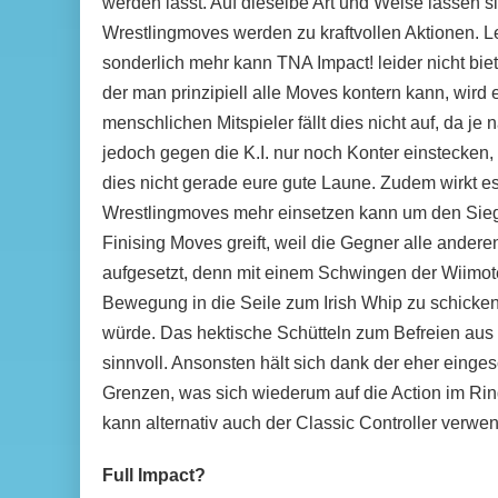
werden lässt. Auf dieselbe Art und Weise lassen s
Wrestlingmoves werden zu kraftvollen Aktionen. Le
sonderlich mehr kann TNA Impact! leider nicht biet
der man prinzipiell alle Moves kontern kann, wir
menschlichen Mitspieler fällt dies nicht auf, da je
jedoch gegen die K.I. nur noch Konter einstecken, 
dies nicht gerade eure gute Laune. Zudem wirkt 
Wrestlingmoves mehr einsetzen kann um den Sieg 
Finising Moves greift, weil die Gegner alle andere
aufgesetzt, denn mit einem Schwingen der Wiimot
Bewegung in die Seile zum Irish Whip zu schicke
würde. Das hektische Schütteln zum Befreien aus
sinnvoll. Ansonsten hält sich dank der eher einge
Grenzen, was sich wiederum auf die Action im Rin
kann alternativ auch der Classic Controller ver
Full Impact?