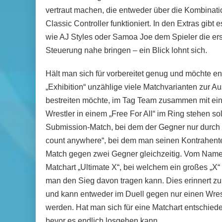
vertraut machen, die entweder über die Kombinat
Classic Controller funktioniert. In den Extras gibt
wie AJ Styles oder Samoa Joe dem Spieler die ers
Steuerung nahe bringen – ein Blick lohnt sich.
Hält man sich für vorbereitet genug und möchte en
„Exhibition“ unzählige viele Matchvarianten zur 
bestreiten möchte, im Tag Team zusammen mit einem
Wrestler in einem „Free For All“ im Ring stehen s
Submission-Match, bei dem der Gegner nur durch e
count anywhere“, bei dem man seinen Kontrahente
Match gegen zwei Gegner gleichzeitig. Vom Name
Matchart „Ultimate X“, bei welchem ein großes „
man den Sieg davon tragen kann. Dies erinnert zu
und kann entweder im Duell gegen nur einen Wrestl
werden. Hat man sich für eine Matchart entschied
bevor es endlich losgehen kann.