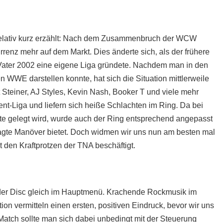
 relativ kurz erzählt: Nach dem Zusammenbruch der WCW
enz mehr auf dem Markt. Dies änderte sich, als der frühere
Vater 2002 eine eigene Liga gründete. Nachdem man in den
n WWE darstellen konnte, hat sich die Situation mittlerweile
t Steiner, AJ Styles, Kevin Nash, Booker T und viele mehr
ent-Liga und liefern sich heiße Schlachten im Ring. Da bei
atte gelegt wird, wurde auch der Ring entsprechend angepasst
agte Manöver bietet. Doch widmen wir uns nun am besten mal
t den Kraftprotzen der TNA beschäftigt.
 der Disc gleich im Hauptmenü. Krachende Rockmusik im
on vermitteln einen ersten, positiven Eindruck, bevor wir uns
atch sollte man sich dabei unbedingt mit der Steuerung