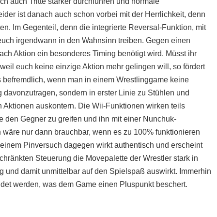
ich auch Tritte stärker durchführen und normale
ider ist danach auch schon vorbei mit der Herrlichkeit, denn
en. Im Gegenteil, denn die integrierte Reversal-Funktion, mit
d euch irgendwann in den Wahnsinn treiben. Gegen einen
 nach Aktion ein besonderes Timing benötigt wird. Müsst ihr
weil euch keine einzige Aktion mehr gelingen will, so fördert
es befremdlich, wenn man in einem Wrestlinggame keine
davonzutragen, sondern in erster Linie zu Stühlen und
n Aktionen auskontern. Die Wii-Funktionen wirken teils
e den Gegner zu greifen und ihn mit einer Nunchuk-
n wäre nur dann brauchbar, wenn es zu 100% funktionieren
 einem Pinversuch dagegen wirkt authentisch und erscheint
schränkten Steuerung die Movepalette der Wrestler stark in
g und damit unmittelbar auf den Spielspaß auswirkt. Immerhin
wendet werden, was dem Game einen Pluspunkt beschert.