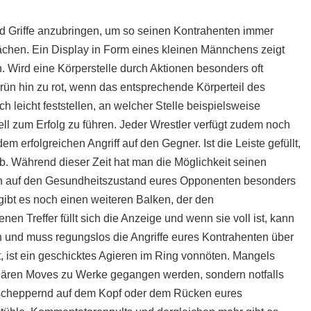
und Griffe anzubringen, um so seinen Kontrahenten immer
ächen. Ein Display in Form eines kleinen Männchens zeigt
. Wird eine Körperstelle durch Aktionen besonders oft
 grün hin zu rot, wenn das entsprechende Körperteil des
ch leicht feststellen, an welcher Stelle beispielsweise
l zum Erfolg zu führen. Jeder Wrestler verfügt zudem noch
dem erfolgreichen Angriff auf den Gegner. Ist die Leiste gefüllt,
b. Während dieser Zeit hat man die Möglichkeit seinen
n auf den Gesundheitszustand eures Opponenten besonders
gibt es noch einen weiteren Balken, der den
nen Treffer füllt sich die Anzeige und wenn sie voll ist, kann
n und muss regungslos die Angriffe eures Kontrahenten über
, ist ein geschicktes Agieren im Ring vonnöten. Mangels
egulären Moves zu Werke gegangen werden, sondern notfalls
 scheppernd auf dem Kopf oder dem Rücken eures