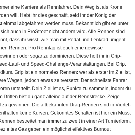
omer eine Karriere als Rennfahrer. Dein Weg ist als Krone
en will. Habt ihr dies geschafft, seid ihr der König der
rst einmal abgefahren werden muss. Bekanntlich gibt es unter
 sich auch in ProStreet nicht ändern wird. Alle Rennen sind
önnt, dass ihr wisst, wie man mit Pedal und Lenkrad umgeht.
enen Rennen. Pro Renntag ist euch eine gewisse
winnen oder sogar zu dominieren. Diese holt ihr in Grip-,
-Speed-Lauf- und Speed-Challenge-Veranstaltungen. Bei Grip,
kurs. Grip ist ein normales Rennen: wer als erster im Ziel ist,
re Wagen, jedoch etwas zeitversetzt. Der schnellste Fahrer
toren unterteilt. Dein Ziel ist es, Punkte zu sammeln, indem du
m Driften bist du ganz alleine auf der Rennstrecke. Zeige
l zu gewinnen. Die altbekannten Drag-Rennen sind in Viertel-
nthalten keine Kurven. Gekonntes Schalten ist hier ein Muss,
ennen bestreitet man immer zu zweit in einer Art Turnierform.
ieltes Gas geben ein möglichst effektives Burnout