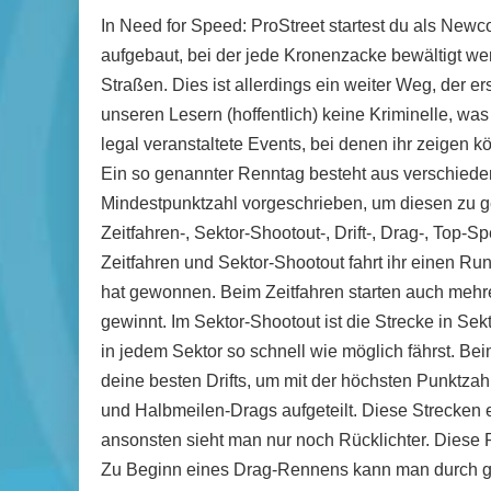
In Need for Speed: ProStreet startest du als Newc
aufgebaut, bei der jede Kronenzacke bewältigt werd
Straßen. Dies ist allerdings ein weiter Weg, der e
unseren Lesern (hoffentlich) keine Kriminelle, was
legal veranstaltete Events, bei denen ihr zeigen k
Ein so genannter Renntag besteht aus verschied
Mindestpunktzahl vorgeschrieben, um diesen zu ge
Zeitfahren-, Sektor-Shootout-, Drift-, Drag-, Top
Zeitfahren und Sektor-Shootout fahrt ihr einen Rund
hat gewonnen. Beim Zeitfahren starten auch mehre
gewinnt. Im Sektor-Shootout ist die Strecke in Sek
in jedem Sektor so schnell wie möglich fährst. Bei
deine besten Drifts, um mit der höchsten Punktzah
und Halbmeilen-Drags aufgeteilt. Diese Strecken e
ansonsten sieht man nur noch Rücklichter. Diese R
Zu Beginn eines Drag-Rennens kann man durch gez