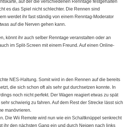
htskarte, auf der die verschiedenen Renntage festgehalten
ht es das Spiel nicht schlechter. Die Rennen sind
em werdet ihr fast ständig von einem Renntag-Moderator
 etwas auf die Nerven gehen kann.
ben, könnt ihr auch selber Renntage veranstalten oder an
auch im Split-Screen mit einem Freund. Auf einen Online-
chte NES-Haltung. Somit wird in den Rennen auf die bereits
t, die sich schon oft als sehr gut durchsetzen konnte. In
dings noch nicht perfekt. Der Wagen reagiert etwas zu spät
ehr schwierig zu fahren. Auf dem Rest der Strecke lässt sich
me manövrieren.
n. Die Wii Remote wird nun wie ein Schaltknüppel senkrecht
gt ihr den nächsten Gang ein und durch Neigen nach links