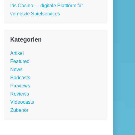
Iris Casino — digitale Plattform für
vernetzte Spielservices
Kategorien
Artikel
Featured
News
Podcasts
Previews
Reviews
Videocasts
Zubehör