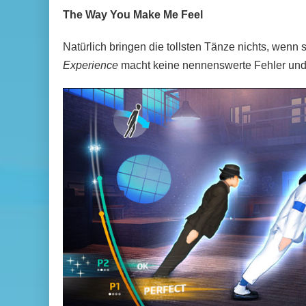
The Way You Make Me Feel
Natürlich bringen die tollsten Tänze nichts, wenn 
Experience
macht keine nennenswerte Fehler und 