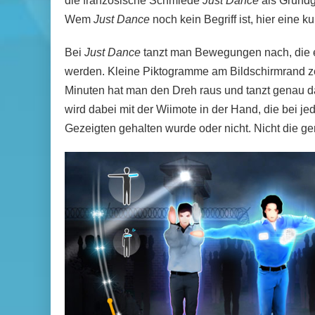
die französische Schmiede
Just Dance
als Grundg
Wem
Just Dance
noch kein Begriff ist, hier eine k
Bei
Just Dance
tanzt man Bewegungen nach, die e
werden. Kleine Piktogramme am Bildschirmrand z
Minuten hat man den Dreh raus und tanzt genau d
wird dabei mit der Wiimote in der Hand, die bei 
Gezeigten gehalten wurde oder nicht. Nicht die g