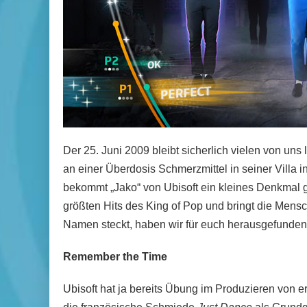
Der 25. Juni 2009 bleibt sicherlich vielen von uns
an einer Überdosis Schmerzmittel in seiner Villa i
bekommt „Jako“ von Ubisoft ein kleines Denkmal g
größten Hits des King of Pop und bringt die Men
Namen steckt, haben wir für euch herausgefunden
Remember the Time
Ubisoft hat ja bereits Übung im Produzieren von e