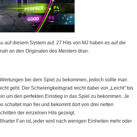
u auf diesem System auf. 27 Hits von MJ haben es auf die
 nah an den Originalen des Meisters dran.
e Wertungen bei dem Spiel zu bekommen, jedoch sollte man
cht geht. Der Schwierigkeitsgrad reicht dabei von „Leicht“ bis
sein um den perfekten Einstieg in das Spiel zu bekommen. Je
 schaltet man frei und bekommt dort von drei netten
ritten der einzelnen Hits gezeigt.
llharter Fan ist, jeder wird nach wenigen Einheiten mehr oder