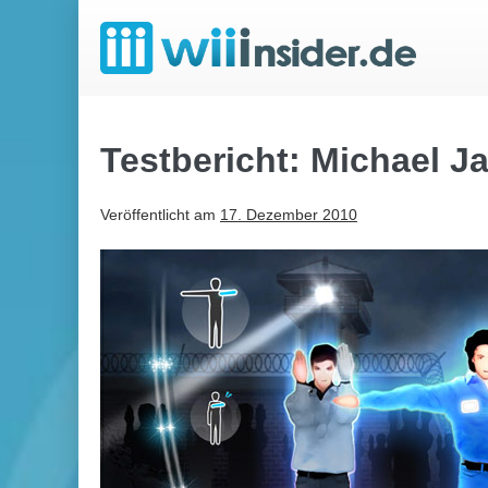
Zum
Inhalt
springen
Testbericht: Michael J
Veröffentlicht am
17. Dezember 2010