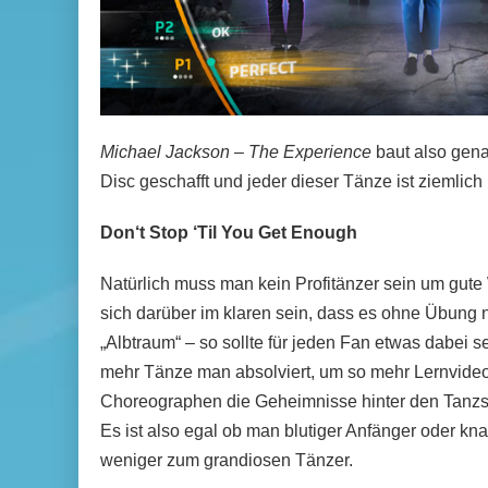
Michael Jackson – The Experience
baut also gena
Disc geschafft und jeder dieser Tänze ist ziemlich
Don‘t Stop ‘Til You Get Enough
Natürlich muss man kein Profitänzer sein um gut
sich darüber im klaren sein, dass es ohne Übung ni
„Albtraum“ – so sollte für jeden Fan etwas dabei 
mehr Tänze man absolviert, um so mehr Lernvideos
Choreographen die Geheimnisse hinter den Tanzsch
Es ist also egal ob man blutiger Anfänger oder kna
weniger zum grandiosen Tänzer.