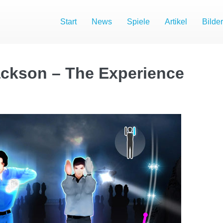
Start
News
Spiele
Artikel
Bilder
ackson – The Experience