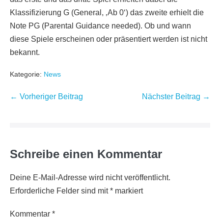
Klassifizierung G (General, ‚Ab 0‘) das zweite erhielt die
Note PG (Parental Guidance needed). Ob und wann
diese Spiele erscheinen oder präsentiert werden ist nicht
bekannt.
Kategorie:
News
Beitragsnavigation
← Vorheriger Beitrag
Nächster Beitrag →
Schreibe einen Kommentar
Deine E-Mail-Adresse wird nicht veröffentlicht.
Erforderliche Felder sind mit
*
markiert
Kommentar
*