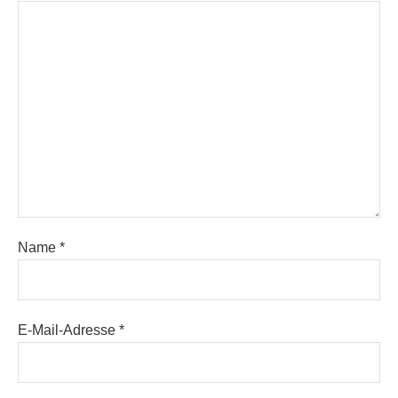
Name
*
E-Mail-Adresse
*