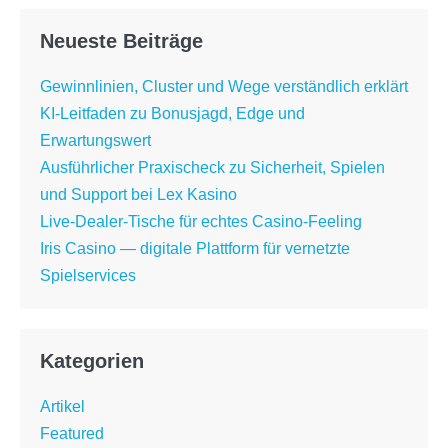
Neueste Beiträge
Gewinnlinien, Cluster und Wege verständlich erklärt
KI-Leitfaden zu Bonusjagd, Edge und
Erwartungswert
Ausführlicher Praxischeck zu Sicherheit, Spielen
und Support bei Lex Kasino
Live-Dealer-Tische für echtes Casino-Feeling
Iris Casino — digitale Plattform für vernetzte
Spielservices
Kategorien
Artikel
Featured