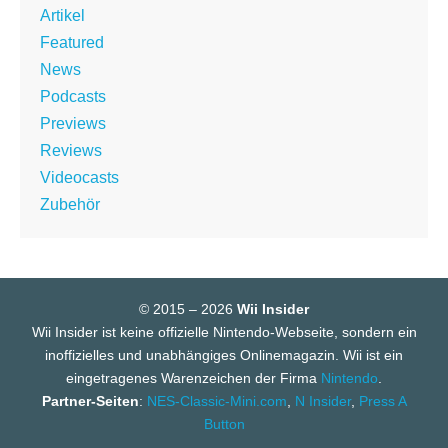
Artikel
Featured
News
Podcasts
Previews
Reviews
Videocasts
Zubehör
© 2015 – 2026
Wii Insider
Wii Insider ist keine offizielle Nintendo-Webseite, sondern ein
inoffizielles und unabhängiges Onlinemagazin. Wii ist ein
eingetragenes Warenzeichen der Firma
Nintendo
.
Partner-Seiten
:
NES-Classic-Mini.com
,
N Insider
,
Press A
Button