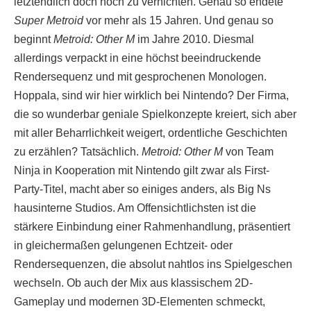
letztendlich doch noch zu vernichten. Genau so endete
Super Metroid
vor mehr als 15 Jahren. Und genau so
beginnt
Metroid: Other M
im Jahre 2010. Diesmal
allerdings verpackt in eine höchst beeindruckende
Rendersequenz und mit gesprochenen Monologen.
Hoppala, sind wir hier wirklich bei Nintendo? Der Firma,
die so wunderbar geniale Spielkonzepte kreiert, sich aber
mit aller Beharrlichkeit weigert, ordentliche Geschichten
zu erzählen? Tatsächlich.
Metroid: Other M
von Team
Ninja in Kooperation mit Nintendo gilt zwar als First-
Party-Titel, macht aber so einiges anders, als Big Ns
hausinterne Studios. Am Offensichtlichsten ist die
stärkere Einbindung einer Rahmenhandlung, präsentiert
in gleichermaßen gelungenen Echtzeit- oder
Rendersequenzen, die absolut nahtlos ins Spielgeschen
wechseln. Ob auch der Mix aus klassischem 2D-
Gameplay und modernen 3D-Elementen schmeckt,