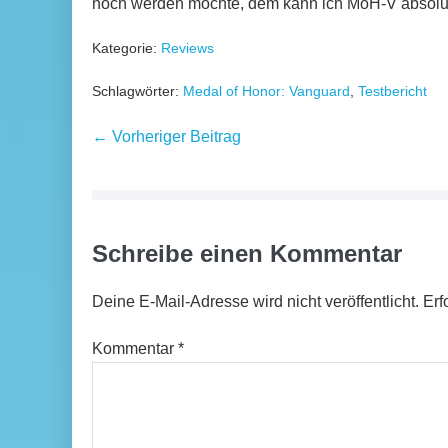
noch werden möchte, dem kann ich MoH-V absolu
Kategorie:
Reviews
Schlagwörter:
Medal of Honor: Vanguard
,
Testbericht
Beitragsnavigation
← Vorheriger Beitrag
Schreibe einen Kommentar
Deine E-Mail-Adresse wird nicht veröffentlicht.
Erf
Kommentar
*