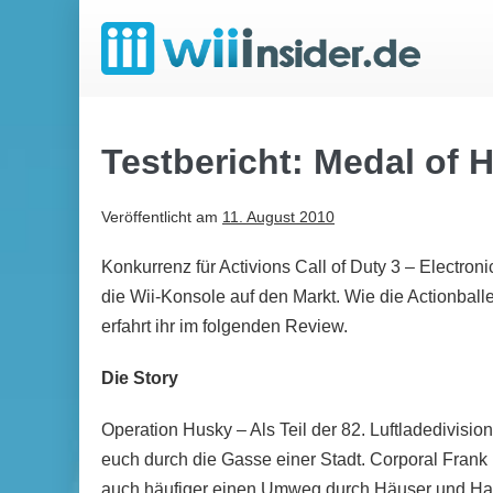
Zum
Inhalt
springen
Testbericht: Medal of 
Veröffentlicht am
11. August 2010
Konkurrenz für Activions Call of Duty 3 – Electroni
die Wii-Konsole auf den Markt. Wie die Actionballe
erfahrt ihr im folgenden Review.
Die Story
Operation Husky – Als Teil der 82. Luftladedivision
euch durch die Gasse einer Stadt. Corporal Frank 
auch häufiger einen Umweg durch Häuser und Hal