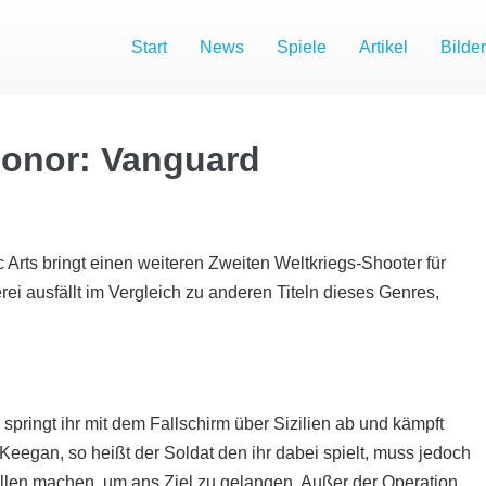
Start
News
Spiele
Artikel
Bilder
Honor: Vanguard
c Arts bringt einen weiteren Zweiten Weltkriegs-Shooter für
rei ausfällt im Vergleich zu anderen Titeln dieses Genres,
 springt ihr mit dem Fallschirm über Sizilien ab und kämpft
Keegan, so heißt der Soldat den ihr dabei spielt, muss jedoch
len machen, um ans Ziel zu gelangen. Außer der Operation