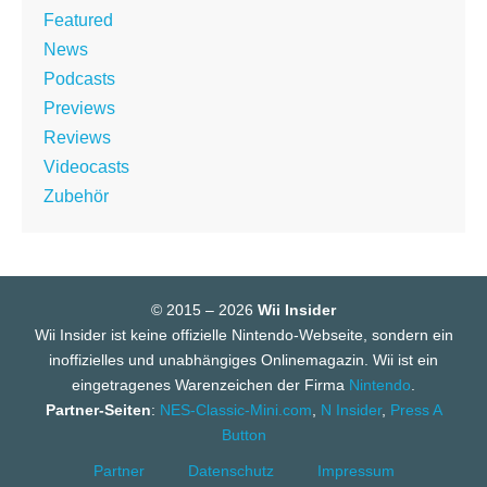
Featured
News
Podcasts
Previews
Reviews
Videocasts
Zubehör
© 2015 – 2026
Wii Insider
Wii Insider ist keine offizielle Nintendo-Webseite, sondern ein
inoffizielles und unabhängiges Onlinemagazin. Wii ist ein
eingetragenes Warenzeichen der Firma
Nintendo
.
Partner-Seiten
:
NES-Classic-Mini.com
,
N Insider
,
Press A
Button
Partner
Datenschutz
Impressum