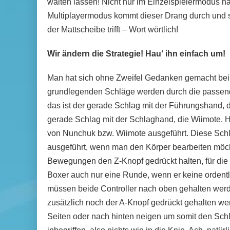
walten lassen! Nicht nur im Einzelspielermodus h
Multiplayermodus kommt dieser Drang durch und 
der Mattscheibe trifft – Wort wörtlich!
Wir ändern die Strategie! Hau‘ ihn einfach um!
Man hat sich ohne Zweifel Gedanken gemacht bei 
grundlegenden Schläge werden durch die passen
das ist der gerade Schlag mit der Führungshand,
gerade Schlag mit der Schlaghand, die Wiimote
von Nunchuk bzw. Wiimote ausgeführt. Diese Sch
ausgeführt, wenn man den Körper bearbeiten möcht
Bewegungen den Z-Knopf gedrückt halten, für die r
Boxer auch nur eine Runde, wenn er keine ordentl
müssen beide Controller nach oben gehalten wer
zusätzlich noch der A-Knopf gedrückt gehalten w
Seiten oder nach hinten neigen um somit den Sc