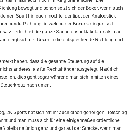
ürlich kann man auch noch im Ring umherlaufen. Der
 Richtung bewegt und schon setzt sich der Boxer, wenn auch
kleinen Spurt hinlegen möchte, der tippt den Analogstick
sprechende Richtung, in welche der Boxer springen soll.
nsatz, jedoch ist die ganze Sache unspektakulärer als man
rd neigt sich der Boxer in die entsprechende Richtung und
 gemerkt haben, dass die gesamte Steuerung auf die
nichts anderes, als für Rechtshänder ausgelegt. Natürlich
nstellen, dies geht sogar während man sich inmitten eines
 Steuerkreuz nach unten.
g, 2K Sports hat sich mit ihr auch einen gehörigen Tiefschlag
nnt und man muss sich für eine einigermaßen ordentliche
ß bleibt natürlich ganz und gar auf der Strecke, wenn man