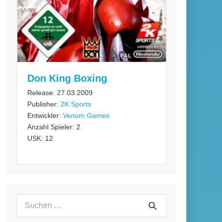
Don King Boxing
Release: 27.03.2009
Publisher:
2K Sports
Entwickler:
Venom Games
Anzahl Spieler: 2
USK: 12
Suchen
Suche
nach: