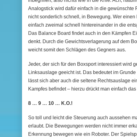
inbegriffen, also nichts wie in die Knie. Ach, nat
Analogstick wird dafür einfach in die gewünschte
nicht sonderlich schnell, in Bewegung. Wer einen 
einfach zweimal schnell hintereinander in die ent
Das Balance Board findet auch in den Kämpfen Ei
denkt. Durch die Gewichtsverlagerung auf dem Boa
weicht somit den Schlägen des Gegners aus.
Jeder, der sich für den Boxsport interessiert wird
Linksauslage geeicht ist. Das bedeutet im Grunde 
lässt sich aber auch die seltene Rechtsauslage ei
Kampfes befindet – hierzu drückt man einfach das
8 … 9 … 10 … K.O.!
So toll und leicht die Steuerung auch aussehen ma
erlaubt. Die Bewegungen werden nicht immer erka
Erkennung bewegen wie ein Roboter. Der Spielspa