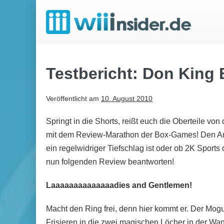
Zum
Inhalt
springen
Testbericht: Don King
Veröffentlicht am
10. August 2010
Springt in die Shorts, reißt euch die Oberteile vo
mit dem Review-Marathon der Box-Games! Den An
ein regelwidriger Tiefschlag ist oder ob 2K Sports
nun folgenden Review beantworten!
Laaaaaaaaaaaaaadies and Gentlemen!
Macht den Ring frei, denn hier kommt er. Der Mogul
Frisieren in die zwei magischen Löcher in der Wa