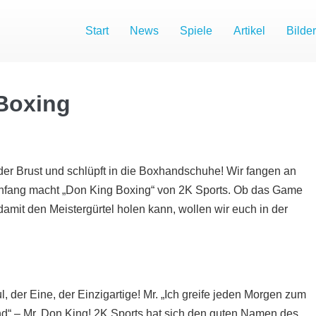
Start
News
Spiele
Artikel
Bilder
 Boxing
n der Brust und schlüpft in die Boxhandschuhe! Wir fangen an
fang macht „Don King Boxing“ von 2K Sports. Ob das Game
 damit den Meistergürtel holen kann, wollen wir euch in der
, der Eine, der Einzigartige! Mr. „Ich greife jeden Morgen zum
nd“ – Mr. Don King! 2K Sports hat sich den guten Namen des