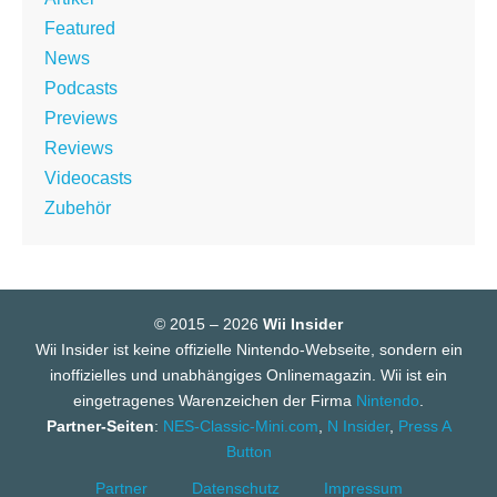
Featured
News
Podcasts
Previews
Reviews
Videocasts
Zubehör
© 2015 – 2026
Wii Insider
Wii Insider ist keine offizielle Nintendo-Webseite, sondern ein
inoffizielles und unabhängiges Onlinemagazin. Wii ist ein
eingetragenes Warenzeichen der Firma
Nintendo
.
Partner-Seiten
:
NES-Classic-Mini.com
,
N Insider
,
Press A
Button
Partner
Datenschutz
Impressum