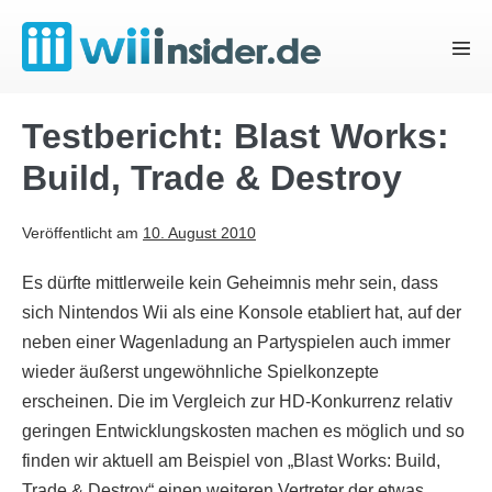
Zum
Inhalt
Menü
springen
Schal
Testbericht: Blast Works:
Build, Trade & Destroy
Veröffentlicht am
10. August 2010
Es dürfte mittlerweile kein Geheimnis mehr sein, dass
sich Nintendos Wii als eine Konsole etabliert hat, auf der
neben einer Wagenladung an Partyspielen auch immer
wieder äußerst ungewöhnliche Spielkonzepte
erscheinen. Die im Vergleich zur HD-Konkurrenz relativ
geringen Entwicklungskosten machen es möglich und so
finden wir aktuell am Beispiel von „Blast Works: Build,
Trade & Destroy“ einen weiteren Vertreter der etwas