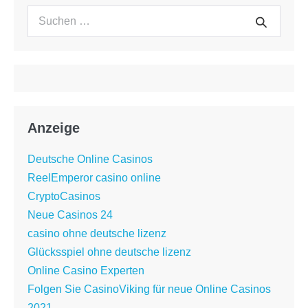
Suchen
Suche
nach:
Anzeige
Deutsche Online Casinos
ReelEmperor casino online
CryptoCasinos
Neue Casinos 24
casino ohne deutsche lizenz
Glücksspiel ohne deutsche lizenz
Online Casino Experten
Folgen Sie CasinoViking für neue Online Casinos
2021