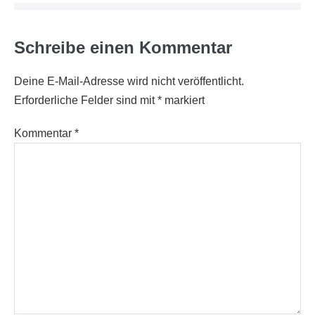
Schreibe einen Kommentar
Deine E-Mail-Adresse wird nicht veröffentlicht.
Erforderliche Felder sind mit
*
markiert
Kommentar
*