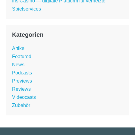
Iris Casino — digitale Plattform für vernetzte
Spielservices
Kategorien
Artikel
Featured
News
Podcasts
Previews
Reviews
Videocasts
Zubehör