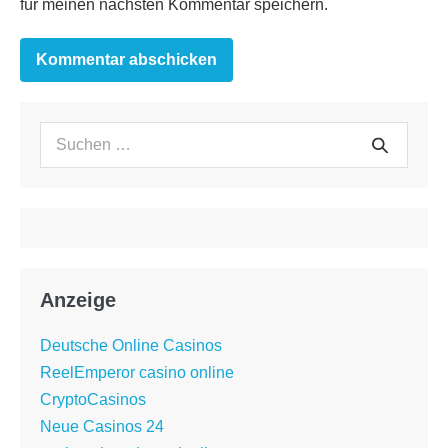
für meinen nächsten Kommentar speichern.
Suchen
Suche
nach:
Anzeige
Deutsche Online Casinos
ReelEmperor casino online
CryptoCasinos
Neue Casinos 24