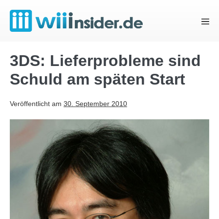
Zum
Inhalt
Menü
springen
Schal
3DS: Lieferprobleme sind
Schuld am späten Start
Veröffentlicht am
30. September 2010