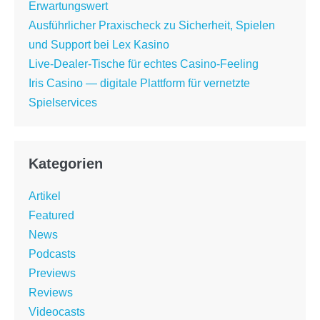
Erwartungswert
Ausführlicher Praxischeck zu Sicherheit, Spielen
und Support bei Lex Kasino
Live-Dealer-Tische für echtes Casino-Feeling
Iris Casino — digitale Plattform für vernetzte
Spielservices
Kategorien
Artikel
Featured
News
Podcasts
Previews
Reviews
Videocasts