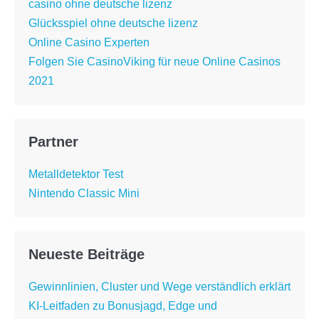
casino ohne deutsche lizenz
Glücksspiel ohne deutsche lizenz
Online Casino Experten
Folgen Sie CasinoViking für neue Online Casinos
2021
Partner
Metalldetektor Test
Nintendo Classic Mini
Neueste Beiträge
Gewinnlinien, Cluster und Wege verständlich erklärt
KI-Leitfaden zu Bonusjagd, Edge und