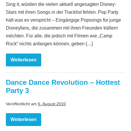
Sing it, würden die vielen aktuell angesagten Disney-
Stars mit ihren Songs in der Tracklist fehlen. Pop Party
hält was es verspricht – Eingängige Popsongs für junge
Disneyfans, die zusammen mit ihren Freunden trällern
möchten. Für alle, die jedoch mit Filmen wie „Camp
Rock“ nichts anfangen können, geben […]
Weiterlesen
Disney
Sing
it:
Pop
Party
Dance Dance Revolution – Hottest
Party 3
Veröffentlicht am
6. August 2010
Weiterlesen
Dance
Dance
Revolution