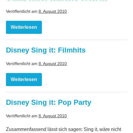
Veröffentlicht am
8. August 2010
Weiterlesen
Guitar
Hero:
Warriors
of
Rock
Disney Sing it: Filmhits
Veröffentlicht am
8. August 2010
Weiterlesen
Disney
Sing
it:
Filmhits
Disney Sing it: Pop Party
Veröffentlicht am
8. August 2010
Zusammenfassend lässt sich sagen: Sing it, wäre nicht