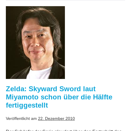
Legend
of
Zelda:
Zelda:
Skyward
Skyward
Sword
Sword
laut
Miyamoto
schon
über
die
Hälfte
fertiggestellt
Zelda: Skyward Sword laut
Miyamoto schon über die Hälfte
fertiggestellt
Veröffentlicht am
22. Dezember 2010