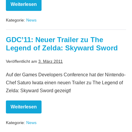
Weiterlesen
Videoanalyse
zu
The
Kategorie:
News
Legend
of
Zelda:
Skyward
GDC’11: Neuer Trailer zu The
Sword
Legend of Zelda: Skyward Sword
Veröffentlicht am
3. März 2011
Auf der Games Developers Conference hat der Nintendo-
Chef Saturo Iwata einen neuen Trailer zu The Legend of
Zelda: Skyward Sword gezeigt!
Weiterlesen
GDC’11:
Neuer
Trailer
Kategorie:
News
zu
The