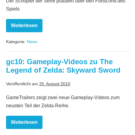
Der Schöpfer der Serie plaudert über den Fortschritt des
Spiels
Weiterlesen
Zelda:
Skyward
Sword
Kategorie:
News
laut
Miyamoto
schon
über
gc10: Gameplay-Videos zu The
die
Hälfte
Legend of Zelda: Skyward Sword
fertiggestellt
Veröffentlicht am
25. August 2010
GameTrailers zeigt zwei neue Gameplay-Videos zum
neusten Teil der Zelda-Reihe.
Weiterlesen
gc10:
Gameplay-
Videos