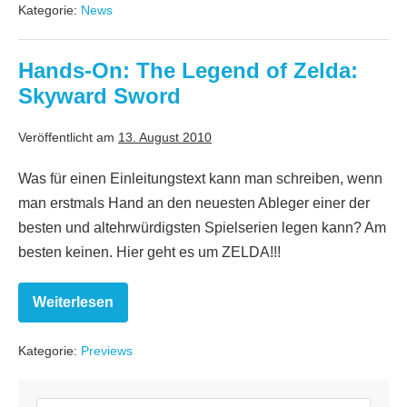
Kategorie:
News
zu
The
Legend
of
Hands-On: The Legend of Zelda:
Zelda:
Skyward
Skyward Sword
Sword
Veröffentlicht am
13. August 2010
Was für einen Einleitungstext kann man schreiben, wenn
man erstmals Hand an den neuesten Ableger einer der
besten und altehrwürdigsten Spielserien legen kann? Am
besten keinen. Hier geht es um ZELDA!!!
Weiterlesen
Hands-
On:
The
Kategorie:
Previews
Legend
of
Zelda:
Skyward