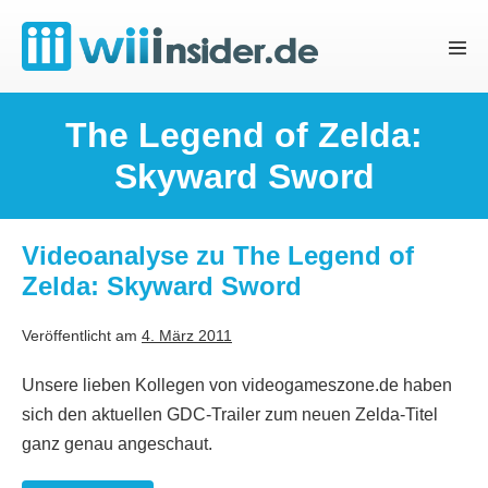
Zum
Inhalt
Menü
springen
Schal
The Legend of Zelda:
Skyward Sword
Videoanalyse zu The Legend of
Zelda: Skyward Sword
Veröffentlicht am
4. März 2011
Unsere lieben Kollegen von videogameszone.de haben
sich den aktuellen GDC-Trailer zum neuen Zelda-Titel
ganz genau angeschaut.