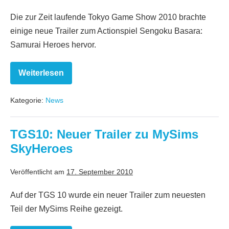
Die zur Zeit laufende Tokyo Game Show 2010 brachte
einige neue Trailer zum Actionspiel Sengoku Basara:
Samurai Heroes hervor.
Weiterlesen
TGS10:
Videos
zu
Kategorie:
News
Sengoku
Basara:
Samurai
Heroes
TGS10: Neuer Trailer zu MySims
SkyHeroes
Veröffentlicht am
17. September 2010
Auf der TGS 10 wurde ein neuer Trailer zum neuesten
Teil der MySims Reihe gezeigt.