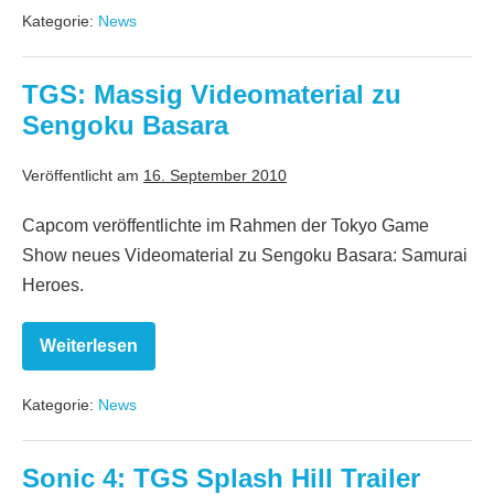
nennt
Kategorie:
News
Lineup
TGS: Massig Videomaterial zu
Sengoku Basara
Veröffentlicht am
16. September 2010
Capcom veröffentlichte im Rahmen der Tokyo Game
Show neues Videomaterial zu Sengoku Basara: Samurai
Heroes.
Weiterlesen
TGS:
Massig
Videomaterial
Kategorie:
News
zu
Sengoku
Basara
Sonic 4: TGS Splash Hill Trailer