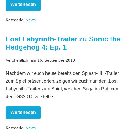
Weiterlesen
TGS10:
Neuer
Trailer
Kategorie:
News
zu
MySims
SkyHeroes
Lost Labyrinth-Trailer zu Sonic the
Hedgehog 4: Ep. 1
Veröffentlicht am
16. September 2010
Nachdem wir euch heute bereits den Splash-Hill-Trailer
zum Spiel präsentierten, zeigen wir euch nun den ‚Lost
Labyrinth‘-Trailer zum Spiel, welchen Sega im Rahmen
der TGS2010 vorstellte.
Weiterlesen
Lost
Labyrinth-
Trailer
Kategorie:
News
zu