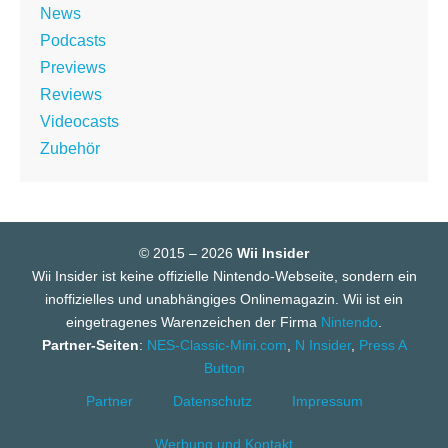
News
Podcasts
Previews
Reviews
Videocasts
Zubehör
© 2015 – 2026
Wii Insider
Wii Insider ist keine offizielle Nintendo-Webseite, sondern ein
inoffizielles und unabhängiges Onlinemagazin. Wii ist ein
eingetragenes Warenzeichen der Firma
Nintendo
.
Partner-Seiten
:
NES-Classic-Mini.com
,
N Insider
,
Press A
Button
Partner
Datenschutz
Impressum
Werbung und Kontakt