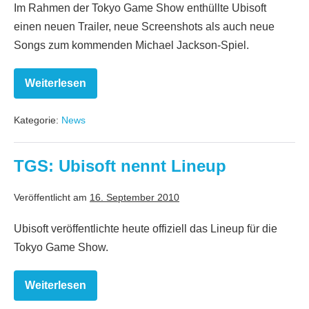
Im Rahmen der Tokyo Game Show enthüllte Ubisoft
einen neuen Trailer, neue Screenshots als auch neue
Songs zum kommenden Michael Jackson-Spiel.
Weiterlesen
Neuer
Trailer,
Screenshots
Kategorie:
News
und
Songs
zu
Michael
TGS: Ubisoft nennt Lineup
Jackson
The
Experience
Veröffentlicht am
16. September 2010
Ubisoft veröffentlichte heute offiziell das Lineup für die
Tokyo Game Show.
Weiterlesen
TGS:
Ubisoft