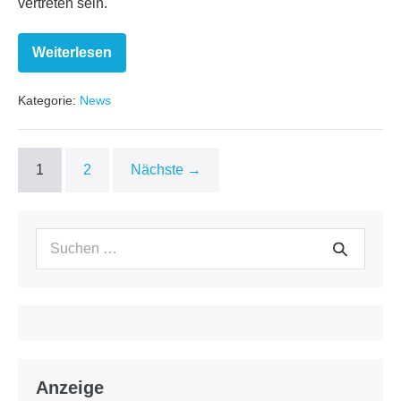
vertreten sein.
Weiterlesen
Mistwalker
nicht
auf
Kategorie:
News
TGS
vertreten
1
2
Nächste →
Suchen
Suche
nach:
Anzeige