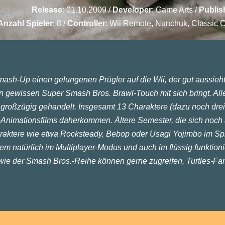
Release
: 01.10.2009 /
Developer
:
Game Arts
/
Publis
Anzahl Spieler
: 8 /
Controller
: Wii Remote, Nunchuk, Classic C
Smash-Up einen gelungenen Prügler auf die Wii, der gut aussieht
nen gewissen Super Smash Bros. Brawl-Touch mit sich bringt. All
großzügig gehandelt. Insgesamt 13 Charaktere (dazu noch dre
s-Animationsfilms daherkommen. Ältere Semester, die sich noch 
araktere wie etwa Rocksteady, Bebop oder Usagi Yojimbo im Spi
em natürlich im Multiplayer-Modus und auch im flüssig funktio
ie der Smash Bros.-Reihe können gerne zugreifen, Turtles-Fa
St
Sp
Mul