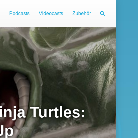
Suche-
Podcasts
Videocasts
Zubehör
Schalter
nja Turtles:
Up