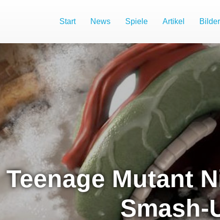
Start
News
Spiele
Artikel
Bilder
Teenage Mutant Ni
Smash-