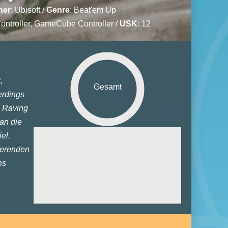
her
:
Ubisoft
/
Genre
:
Beat'em Up
ontroller, GameCube Controller /
USK
: 12
,
Gesamt
erdings
i Raving
an die
Grafik:
el.
nierenden
Sound:
ns
euerung:
ielspaß:
tiplayer: