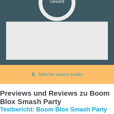
Gesamt
fik:
nd:
ng:
aß:
yer:
Spiel bei amazon kaufen
Previews und Reviews zu Boom
Blox Smash Party
Testbericht: Boom Blox Smash Party