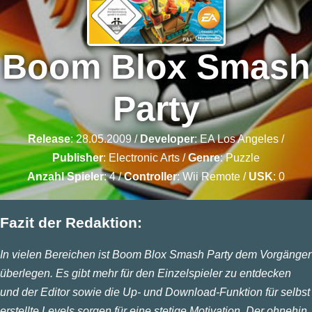
Boom Blox Smash
Party
Release
: 28.05.2009 /
Developer
:
EA Los Angeles
/
Publisher
:
Electronic Arts
/
Genre
:
Puzzle
Anzahl Spieler
: 4 /
Controller
: Wii Remote /
USK
: 0
Fazit der Redaktion:
In vielen Bereichen ist Boom Blox Smash Party dem Vorgänger
überlegen. Es gibt mehr für den Einzelspieler zu entdecken
und der Editor sowie die Up- und Download-Funktion für selbst
erstellte Levels sorgen für eine stetige Motivation. Der ohnehin