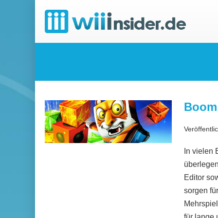
Zum
Inhalt
springen
Boom 
Boom
Blox
Veröffentli
Smash
Party
In vielen
überlegen
Editor so
sorgen fü
Mehrspiel
für lange 