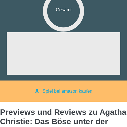
Gesamt
fik:
nd:
ng:
aß:
yer:
Spiel bei amazon kaufen
Previews und Reviews zu Agatha
Christie: Das Böse unter der