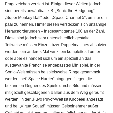
Fragezeichen verziert ist. Einige dieser Welten jedoch
sind bereits anwählbar, z.B. „Sonic the Hedgehog“,
„Super Monkey Ball“ oder „Space Channel 5″, um nur ein
paar zu nennen. Hinter diesen verstecken sich unzählige
Herausforderungen – insgesamt ganze 100 an der Zahl.
Diese sind jedoch sehr unterschiedlich gestaltet.
Teilweise müssen Einzel- bzw. Doppelmatches absolviert
werden, ein anderes Mal winkt ein komplettes Turnier
oder aber es handelt sich um ein speziell an das
ausgewählte Franchise angepasstes Minispiel. In der
Sonic-Welt müssen beispielsweise Ringe gesammelt
werden, bei“ Space Harrier“ hingegen fliegen die
bekannten Gegner des Spiels durchs Bild und müssen
mit gezielt geschlagenen Bällen aus dem Weg geräumt
werden. In der „Puyo Puyo“-Welt ist Knobelei angesagt
und bei „Virtua Squad“ müssen Geiselnehmer außer
Gefecht gesetzt werden – alles natürlich nur mit der Hilfe