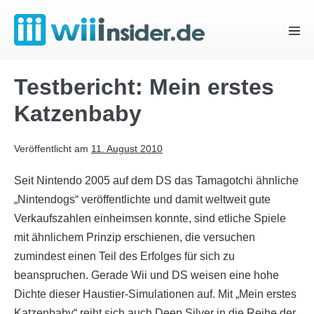
Zum
Inhalt
Menü
springen
Schal
Testbericht: Mein erstes
Katzenbaby
Veröffentlicht am
11. August 2010
Seit Nintendo 2005 auf dem DS das Tamagotchi ähnliche
„Nintendogs“ veröffentlichte und damit weltweit gute
Verkaufszahlen einheimsen konnte, sind etliche Spiele
mit ähnlichem Prinzip erschienen, die versuchen
zumindest einen Teil des Erfolges für sich zu
beanspruchen. Gerade Wii und DS weisen eine hohe
Dichte dieser Haustier-Simulationen auf. Mit „Mein erstes
Katzenbaby“ reiht sich auch Deep Silver in die Reihe der