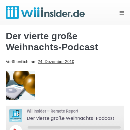
Zum
Inhalt
Menü
springen
Schal
Der vierte große
Weihnachts-Podcast
Veröffentlicht am
24. Dezember 2010
Wii Insider – Remote Report
Der vierte große Weihnachts-Podcast