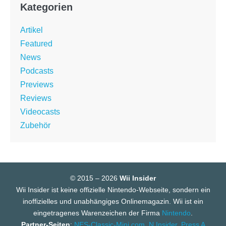
Kategorien
Artikel
Featured
News
Podcasts
Previews
Reviews
Videocasts
Zubehör
© 2015 – 2026
Wii Insider
Wii Insider ist keine offizielle Nintendo-Webseite, sondern ein
inoffizielles und unabhängiges Onlinemagazin. Wii ist ein
eingetragenes Warenzeichen der Firma
Nintendo
.
Partner-Seiten
:
NES-Classic-Mini.com
,
N Insider
,
Press A