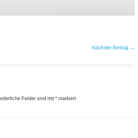
Nächster Beitrag →
orderliche Felder sind mit
*
markiert