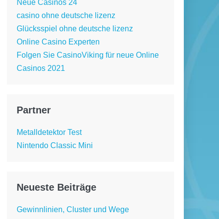
Neue Casinos 24
casino ohne deutsche lizenz
Glücksspiel ohne deutsche lizenz
Online Casino Experten
Folgen Sie CasinoViking für neue Online
Casinos 2021
Partner
Metalldetektor Test
Nintendo Classic Mini
Neueste Beiträge
Gewinnlinien, Cluster und Wege