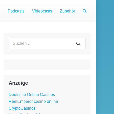
Suche-
Podcasts
Videocasts
Zubehör
Schalter
Suchen
Suche
nach:
Anzeige
Deutsche Online Casinos
ReelEmperor casino online
CryptoCasinos