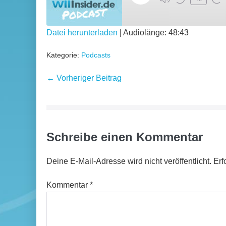
Episode
Datei herunterladen
|
Audiolänge: 48:43
Kategorie:
Podcasts
Beitragsnavigation
← Vorheriger Beitrag
Schreibe einen Kommentar
Deine E-Mail-Adresse wird nicht veröffentlicht.
Erf
Kommentar
*