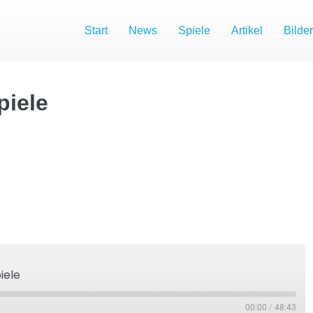
Start
News
Spiele
Artikel
Bilder
piele
iele
00:00
/
48:43