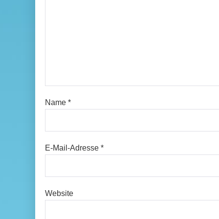
Name
*
E-Mail-Adresse
*
Website