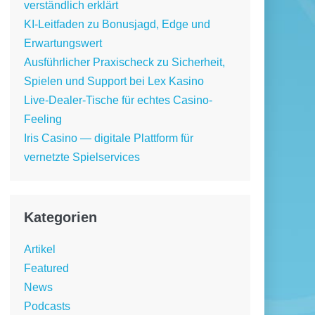
verständlich erklärt
KI-Leitfaden zu Bonusjagd, Edge und
Erwartungswert
Ausführlicher Praxischeck zu Sicherheit,
Spielen und Support bei Lex Kasino
Live-Dealer-Tische für echtes Casino-
Feeling
Iris Casino — digitale Plattform für
vernetzte Spielservices
Kategorien
Artikel
Featured
News
Podcasts