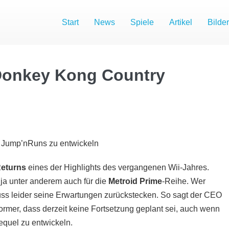
Start
News
Spiele
Artikel
Bilder
 Donkey Kong Country
es Jump’nRuns zu entwickeln
eturns
eines der Highlights des vergangenen Wii-Jahres.
 ja unter anderem auch für die
Metroid Prime
-Reihe. Wer
muss leider seine Erwartungen zurückstecken. So sagt der CEO
rmer, dass derzeit keine Fortsetzung geplant sei, auch wenn
equel zu entwickeln.