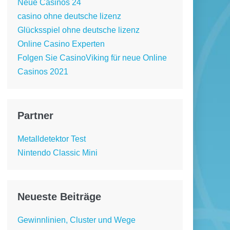
Neue Casinos 24
casino ohne deutsche lizenz
Glücksspiel ohne deutsche lizenz
Online Casino Experten
Folgen Sie CasinoViking für neue Online
Casinos 2021
Partner
Metalldetektor Test
Nintendo Classic Mini
Neueste Beiträge
Gewinnlinien, Cluster und Wege