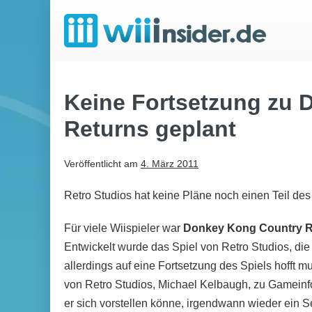
Zum
Inhalt
springen
Keine Fortsetzung zu
Returns geplant
Veröffentlicht am
4. März 2011
Retro Studios hat keine Pläne noch einen Teil d
Für viele Wiispieler war
Donkey Kong Country R
Entwickelt wurde das Spiel von Retro Studios, die
allerdings auf eine Fortsetzung des Spiels hofft 
von Retro Studios, Michael Kelbaugh, zu Gameinfo
er sich vorstellen könne, irgendwann wieder ein S