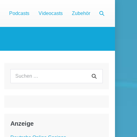
Suche-
Podcasts
Videocasts
Zubehör
Schalter
Suchen
Suche
nach:
Anzeige