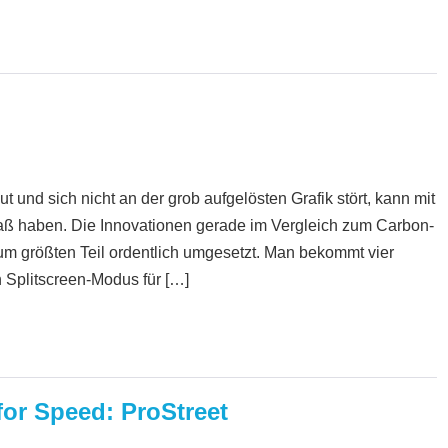
und sich nicht an der grob aufgelösten Grafik stört, kann mit
aß haben. Die Innovationen gerade im Vergleich zum Carbon-
zum größten Teil ordentlich umgesetzt. Man bekommt vier
 Splitscreen-Modus für […]
for Speed: ProStreet