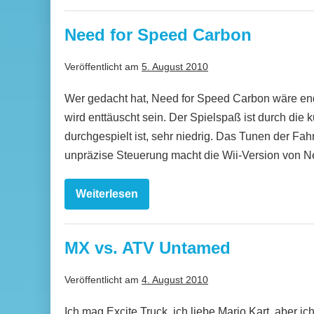
Speed
Nitro
Need for Speed Carbon
Veröffentlicht am
5. August 2010
Wer gedacht hat, Need for Speed Carbon wäre endl
wird enttäuscht sein. Der Spielspaß ist durch di
durchgespielt ist, sehr niedrig. Das Tunen der F
unpräzise Steuerung macht die Wii-Version von Ne
Weiterlesen
Need
for
Speed
Carbon
MX vs. ATV Untamed
Veröffentlicht am
4. August 2010
Ich mag Excite Truck, ich liebe Mario Kart, aber i