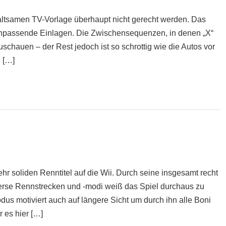
altsamen TV-Vorlage überhaupt nicht gerecht werden. Das
npassende Einlagen. Die Zwischensequenzen, in denen „X“
schauen – der Rest jedoch ist so schrottig wie die Autos vor
 […]
hr soliden Renntitel auf die Wii. Durch seine insgesamt recht
verse Rennstrecken und -modi weiß das Spiel durchaus zu
us motiviert auch auf längere Sicht um durch ihn alle Boni
r es hier […]