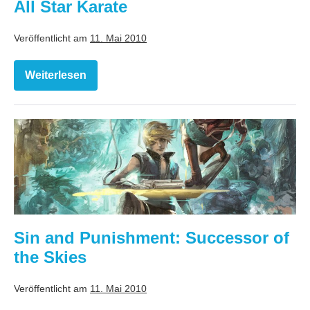
Desperate
All Star Karate
Struggle
Veröffentlicht am
11. Mai 2010
Weiterlesen
All
Star
Karate
Sin
and
Punishment:
Successor
of
the
Sin and Punishment: Successor of
Skies
the Skies
Veröffentlicht am
11. Mai 2010