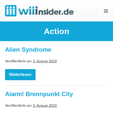
Zum
Inhalt
Menü
springen
Schal
Action
Alien Syndrome
Veröffentlicht am
3. August 2010
Weiterlesen
Alien
Syndrome
Alarm! Brennpunkt City
Veröffentlicht am
3. August 2010