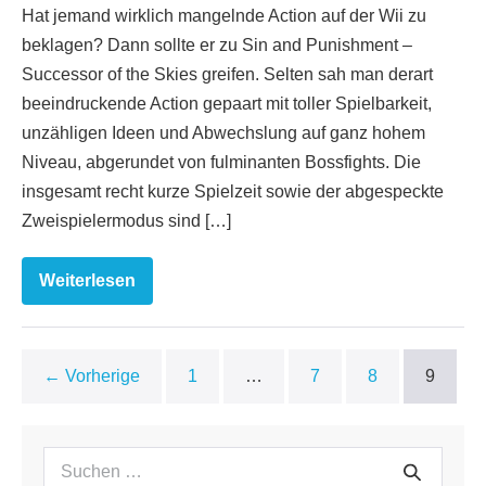
Hat jemand wirklich mangelnde Action auf der Wii zu
beklagen? Dann sollte er zu Sin and Punishment –
Successor of the Skies greifen. Selten sah man derart
beeindruckende Action gepaart mit toller Spielbarkeit,
unzähligen Ideen und Abwechslung auf ganz hohem
Niveau, abgerundet von fulminanten Bossfights. Die
insgesamt recht kurze Spielzeit sowie der abgespeckte
Zweispielermodus sind […]
Weiterlesen
Sin
and
Punishment:
Successor
of
the
← Vorherige
1
…
7
8
9
Skies
Suchen
Suche