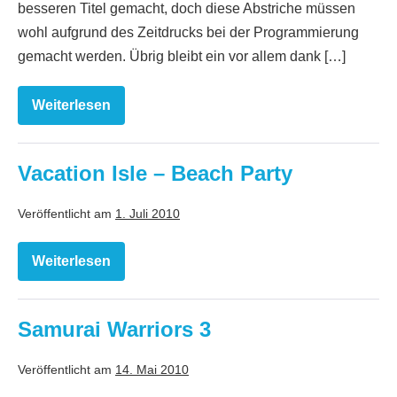
besseren Titel gemacht, doch diese Abstriche müssen
wohl aufgrund des Zeitdrucks bei der Programmierung
gemacht werden. Übrig bleibt ein vor allem dank […]
Weiterlesen
Toy
Story
3:
Das
Videospiel
Vacation Isle – Beach Party
Veröffentlicht am
1. Juli 2010
Weiterlesen
Vacation
Isle
–
Beach
Party
Samurai Warriors 3
Veröffentlicht am
14. Mai 2010