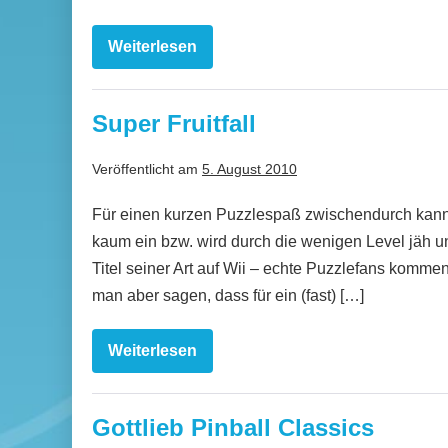
Weiterlesen
Ferrari
The
Race
Experience
Super Fruitfall
Veröffentlicht am
5. August 2010
Für einen kurzen Puzzlespaß zwischendurch kann Su
kaum ein bzw. wird durch die wenigen Level jäh unt
Titel seiner Art auf Wii – echte Puzzlefans komme
man aber sagen, dass für ein (fast) […]
Weiterlesen
Super
Fruitfall
Gottlieb Pinball Classics