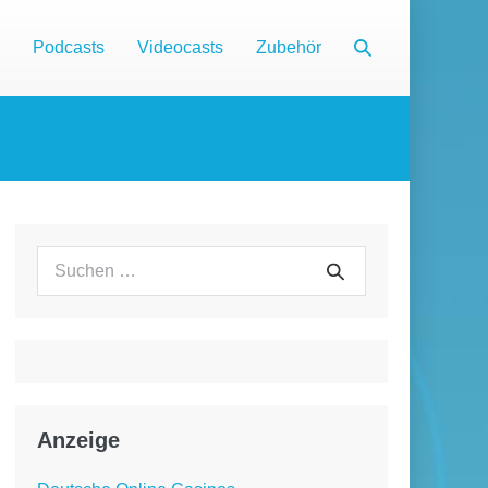
Suche-
Podcasts
Videocasts
Zubehör
Schalter
Suchen
Suche
nach:
Anzeige