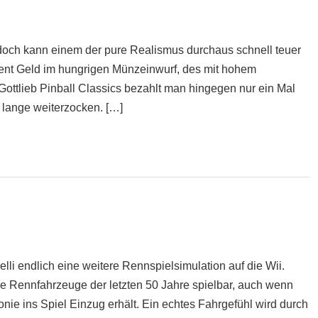
Jedoch kann einem der pure Realismus durchaus schnell teuer
ient Geld im hungrigen Münzeinwurf, des mit hohem
Gottlieb Pinball Classics bezahlt man hingegen nur ein Mal
 lange weiterzocken. […]
elli endlich eine weitere Rennspielsimulation auf die Wii.
le Rennfahrzeuge der letzten 50 Jahre spielbar, auch wenn
nie ins Spiel Einzug erhält. Ein echtes Fahrgefühl wird durch