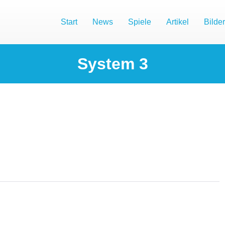
Start
News
Spiele
Artikel
Bilder
System 3