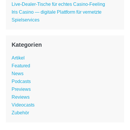
Live-Dealer-Tische für echtes Casino-Feeling
Iris Casino — digitale Plattform für vernetzte
Spielservices
Kategorien
Artikel
Featured
News
Podcasts
Previews
Reviews
Videocasts
Zubehör