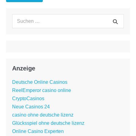
Warriors
3
Suchen
Suche
nach:
Anzeige
Deutsche Online Casinos
ReelEmperor casino online
CryptoCasinos
Neue Casinos 24
casino ohne deutsche lizenz
Glücksspiel ohne deutsche lizenz
Online Casino Experten