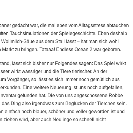
apaner gedacht war, die mal eben vom Alltagsstress abtauchen
uften Tauchsimulationen der Spielegeschichte. Eben deshalb
en Wollmilch-Säue aus dem Stall lässt – hat man sich wohl
en Markt zu bringen. Tataaa! Endless Ocean 2 war geboren.
and, lässt sich bisher nur Folgendes sagen: Das Spiel wirkt
er wirkt wässriger und die Tiere tierischer. An der
zum Vorgänger, so lässt es sich immer noch gemütlich aus
 erkunden. Eine weitere Neuerung ist uns noch aufgefallen,
ns Inventar gefunden hat. Die von uns angeschossene Robbe
rd das Ding also irgendwas zum Beglücken der Tierchen sein.
an einfach noch blauer, schöner und voller geworden ist und
n ziehen wird, aber auch Neulinge so schnell nicht