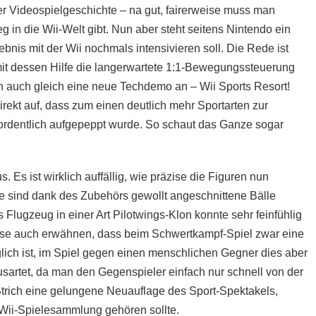
er Videospielgeschichte – na gut, fairerweise muss man
g in die Wii-Welt gibt. Nun aber steht seitens Nintendo ein
bnis mit der Wii nochmals intensivieren soll. Die Rede ist
 mit dessen Hilfe die langerwartete 1:1-Bewegungssteuerung
ich auch gleich eine neue Techdemo an – Wii Sports Resort!
irekt auf, dass zum einen deutlich mehr Sportarten zur
ordentlich aufgepeppt wurde. So schaut das Ganze sogar
 Es ist wirklich auffällig, wie präzise die Figuren nun
ise sind dank des Zubehörs gewollt angeschnittene Bälle
Flugzeug in einer Art Pilotwings-Klon konnte sehr feinfühlig
ise auch erwähnen, dass beim Schwertkampf-Spiel zwar eine
ich ist, im Spiel gegen einen menschlichen Gegner dies aber
usartet, da man den Gegenspieler einfach nur schnell von der
Strich eine gelungene Neuauflage des Sport-Spektakels,
 Wii-Spielesammlung gehören sollte.