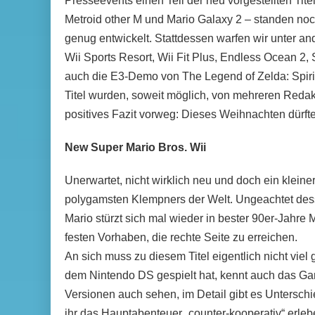
Presseevents einen Teil der neu vorgestellten Tite
Metroid other M und Mario Galaxy 2 – standen noch
genug entwickelt. Stattdessen warfen wir unter an
Wii Sports Resort, Wii Fit Plus, Endless Ocean 2,
auch die E3-Demo von The Legend of Zelda: Spirit
Titel wurden, soweit möglich, von mehreren Redak
positives Fazit vorweg: Dieses Weihnachten dürft
New Super Mario Bros. Wii
Unerwartet, nicht wirklich neu und doch ein klein
polygamsten Klempners der Welt. Ungeachtet dess
Mario stürzt sich mal wieder in bester 90er-Jahre 
festen Vorhaben, die rechte Seite zu erreichen.
An sich muss zu diesem Titel eigentlich nicht vie
dem Nintendo DS gespielt hat, kennt auch das Gam
Versionen auch sehen, im Detail gibt es Unterschi
ihr das Hauptabenteuer „counter-kooperativ“ erleb