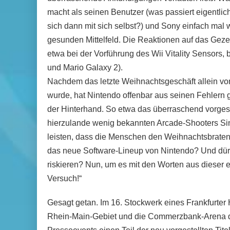
macht als seinen Benutzer (was passiert eigentli
sich dann mit sich selbst?) und Sony einfach mal
gesunden Mittelfeld. Die Reaktionen auf das Geze
etwa bei der Vorführung des Wii Vitality Sensors, 
und Mario Galaxy 2).
Nachdem das letzte Weihnachtsgeschäft allein von
wurde, hat Nintendo offenbar aus seinen Fehlern ge
der Hinterhand. So etwa das überraschend vorgest
hierzulande wenig bekannten Arcade-Shooters Sin 
leisten, dass die Menschen den Weihnachtsbrate
das neue Software-Lineup von Nintendo? Und dürf
riskieren? Nun, um es mit den Worten aus dieser
Versuch!“
Gesagt getan. Im 16. Stockwerk eines Frankfurter 
Rhein-Main-Gebiet und die Commerzbank-Arena d