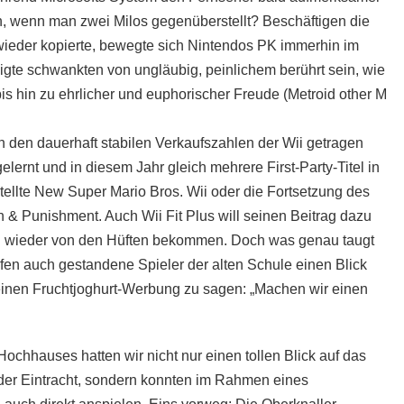
ch, wenn man zwei Milos gegenüberstellt? Beschäftigen die
 wieder kopierte, bewegte sich Nintendos PK immerhin im
igte schwankten von ungläubig, peinlichem berührt sein, wie
bis hin zu ehrlicher und euphorischer Freude (Metroid other M
 den dauerhaft stabilen Verkaufszahlen der Wii getragen
lernt und in diesem Jahr gleich mehrere First-Party-Titel in
ellte New Super Mario Bros. Wii oder die Fortsetzung des
& Punishment. Auch Wii Fit Plus will seinen Beitrag dazu
n wieder von den Hüften bekommen. Doch was genau taugt
en auch gestandene Spieler der alten Schule einen Blick
 einen Fruchtjoghurt-Werbung zu sagen: „Machen wir einen
Hochhauses hatten wir nicht nur einen tollen Blick auf das
er Eintracht, sondern konnten im Rahmen eines