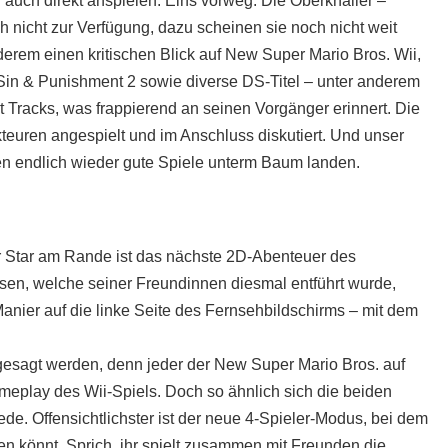
l auch direkt anspielen. Eins vorweg: Die Oberknaller –
 nicht zur Verfügung, dazu scheinen sie noch nicht weit
derem einen kritischen Blick auf New Super Mario Bros. Wii,
 Sin & Punishment 2 sowie diverse DS-Titel – unter anderem
 Tracks, was frappierend an seinen Vorgänger erinnert. Die
teuren angespielt und im Anschluss diskutiert. Und unser
en endlich wieder gute Spiele unterm Baum landen.
er Star am Rande ist das nächste 2D-Abenteuer des
en, welche seiner Freundinnen diesmal entführt wurde,
Manier auf die linke Seite des Fernsehbildschirms – mit dem
l gesagt werden, denn jeder der New Super Mario Bros. auf
eplay des Wii-Spiels. Doch so ähnlich sich die beiden
ede. Offensichtlichster ist der neue 4-Spieler-Modus, bei dem
en könnt. Sprich, ihr spielt zusammen mit Freunden die