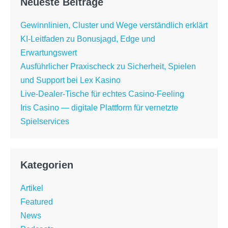
Neueste Beiträge
Gewinnlinien, Cluster und Wege verständlich erklärt
KI-Leitfaden zu Bonusjagd, Edge und
Erwartungswert
Ausführlicher Praxischeck zu Sicherheit, Spielen
und Support bei Lex Kasino
Live-Dealer-Tische für echtes Casino-Feeling
Iris Casino — digitale Plattform für vernetzte
Spielservices
Kategorien
Artikel
Featured
News