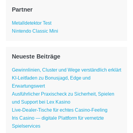
Partner
Metalldetektor Test
Nintendo Classic Mini
Neueste Beiträge
Gewinnlinien, Cluster und Wege verständlich erklärt
KI-Leitfaden zu Bonusjagd, Edge und
Erwartungswert
Ausführlicher Praxischeck zu Sicherheit, Spielen
und Support bei Lex Kasino
Live-Dealer-Tische für echtes Casino-Feeling
Iris Casino — digitale Plattform für vernetzte
Spielservices