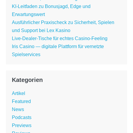
KI-Leitfaden zu Bonusjagd, Edge und
Erwartungswert
Ausführlicher Praxischeck zu Sicherheit, Spielen
und Support bei Lex Kasino
Live-Dealer-Tische für echtes Casino-Feeling
Iris Casino — digitale Plattform für vernetzte
Spielservices
Kategorien
Artikel
Featured
News
Podcasts
Previews