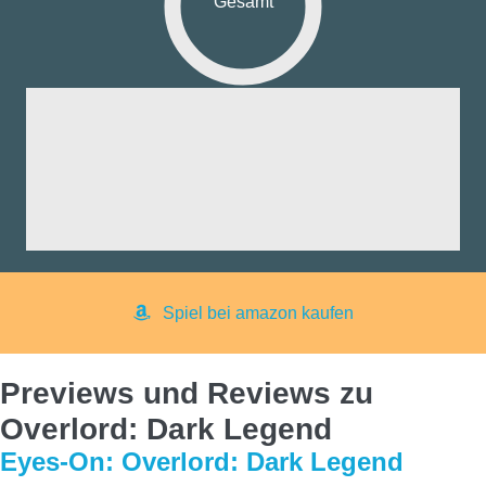
Gesamt
fik:
nd:
ng:
aß:
yer:
Spiel bei amazon kaufen
Previews und Reviews zu
Overlord: Dark Legend
Eyes-On: Overlord: Dark Legend