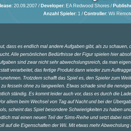
lease
: 20.09.2007 /
Developer
:
EA Redwood Shores
/
Publish
Anzahl Spieler
: 1 /
Controller
: Wii Remot
eut, dass es endlich mal andere Aufgaben gibt, als zu schauen, 
sucht. Alle persönlichen Bedürfnisse der Figur spielen hier abso
Aufgaben sind zwar nicht sehr abwechslungsreich, da man eigent
tatt verarbeitet, das fertige Produkt dann wieder zum Auftragg
unehmen. Trotzdem schafft das Spiel es, den Spieler zum Wei
m zu fesseln ohne zu langweilen. Etwas schade sind die nervige
ntlich ständig. Es kommt leider auch vor, dass es durch die Lade
St
Vor allem beim Wechsel von Tag auf Nacht und bei der Überga
Sp
ls, scheint das Spiel besondere Schwierigkeiten zu haben und
Mul
ndlich mal einen neuen Teil der Sims-Reihe und setzt dabei nich
oll auf die Eigenschaften der Wii. Mit etwas mehr Abwechslung