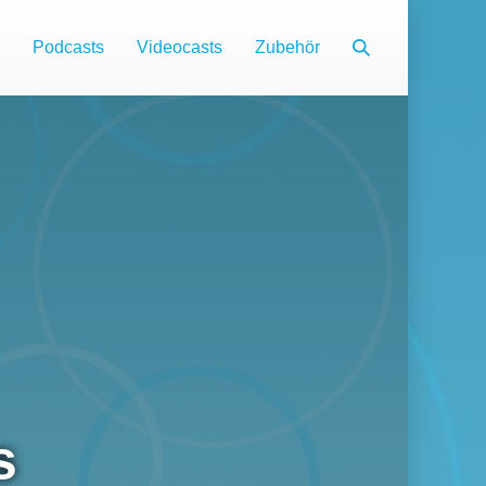
Suche-
Podcasts
Videocasts
Zubehör
Schalter
s