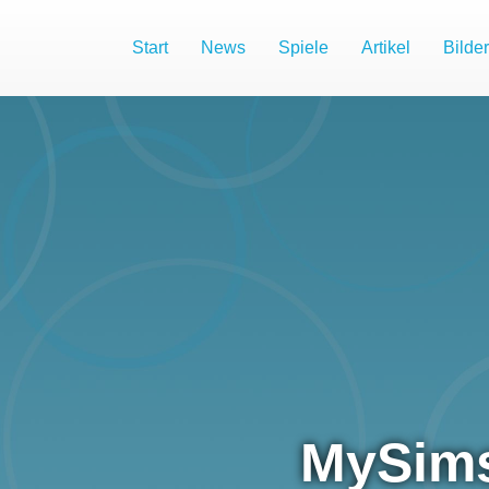
Start
News
Spiele
Artikel
Bilder
MySim