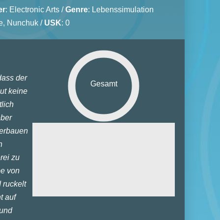
er
:
Electronic Arts
/
Genre
:
Lebenssimulation
e, Nunchuk /
USK
: 0
dass der
Gesamt
lut keine
lich
eber
Grafik:
terbauen
n
Sound:
rei zu
euerung:
be von
ielspaß:
 ruckelt
tiplayer:
t auf
 und