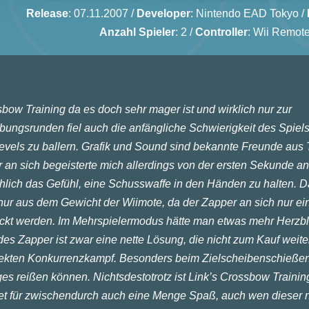
Release
: 07.11.2007 /
Developer
:
Nintendo EAD Tokyo
/
Anzahl Spieler
: 2 /
Controller
: Wii Remot
bow Training da es doch sehr mager ist und wirklich nur zur
ungsrunden fiel auch die anfängliche Schwierigkeit des Spiel
Levels zu ballern. Grafik und Sound sind bekannte Freunde aus
 an sich begeisterte mich allerdings von der ersten Sekunde a
hlich das Gefühl, eine Schusswaffe in den Händen zu halten. 
nur aus dem Gewicht der Wiimote, da der Zapper an sich nur ei
ckt werden. Im Mehrspielermodus hätte man etwas mehr Herzbl
St
es Zapper ist zwar eine nette Lösung, die nicht zum Kauf weite
Sp
direkten Konkurrenzkampf. Besonders beim Zielscheibenschießen
Mul
es reißen können. Nichtsdestotrotz ist Link’s Crossbow Trainin
et für zwischendurch auch eine Menge Spaß, auch wen dieser n