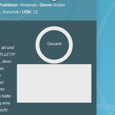
Publisher
:
Nintendo
/
Genre
:
Action
e, Nunchuk /
USK
: 12
Gesamt
s ab und
 TLoZ:TP
n, denn
Grafik:
Das
n
Sound:
ut
euerung:
rer
ielspaß:
 hätte
tiplayer:
g eine
icht