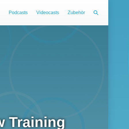
Suche-
Podcasts
Videocasts
Zubehör
Schalter
 Training