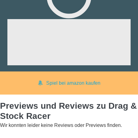
fik:
nd:
ng:
aß:
yer:
Spiel bei amazon kaufen
Previews und Reviews zu Drag &
Stock Racer
Wir konnten leider keine Reviews oder Previews finden.